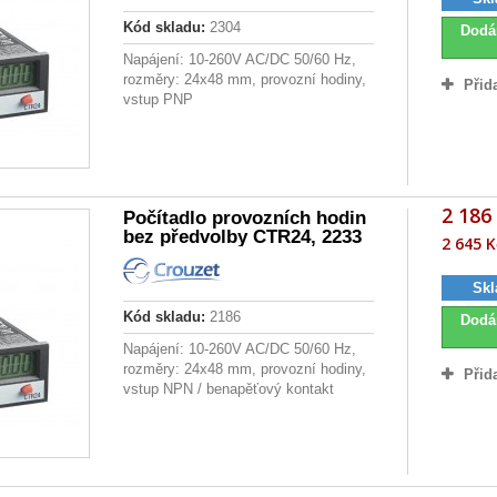
Kód skladu:
2304
Dodá
Napájení: 10-260V AC/DC 50/60 Hz,
rozměry: 24x48 mm, provozní hodiny,
Přid
vstup PNP
2 186
Počítadlo provozních hodin
bez předvolby CTR24, 2233
2 645 K
Skl
Kód skladu:
2186
Dodá
Napájení: 10-260V AC/DC 50/60 Hz,
rozměry: 24x48 mm, provozní hodiny,
Přid
vstup NPN / benapěťový kontakt