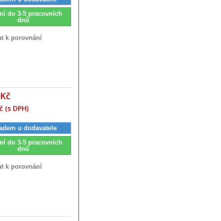
ní do 3-5 pracovních
dnů
at k porovnání
 Kč
č (s DPH)
adem u dodavatele
ní do 3-5 pracovních
dnů
at k porovnání