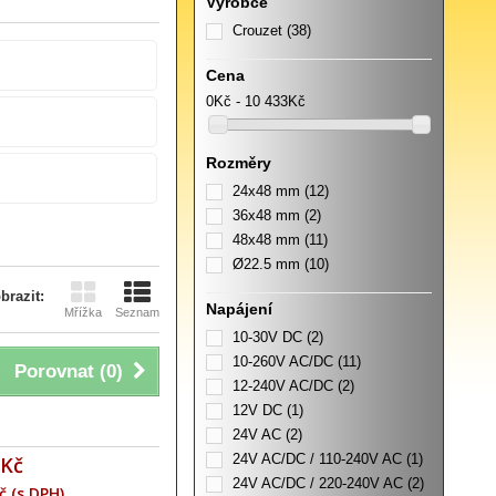
Výrobce
Crouzet
(38)
Cena
0Kč - 10 433Kč
Rozměry
24x48 mm
(12)
36x48 mm
(2)
48x48 mm
(11)
Ø22.5 mm
(10)
brazit:
Napájení
Mřížka
Seznam
10-30V DC
(2)
10-260V AC/DC
(11)
Porovnat (
0
)
12-240V AC/DC
(2)
12V DC
(1)
24V AC
(2)
24V AC/DC / 110-240V AC
(1)
 Kč
24V AC/DC / 220-240V AC
(2)
č (s DPH)