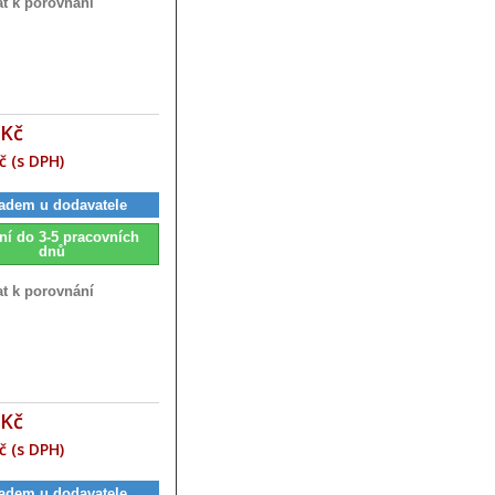
at k porovnání
 Kč
č (s DPH)
adem u dodavatele
ní do 3-5 pracovních
dnů
at k porovnání
 Kč
č (s DPH)
adem u dodavatele