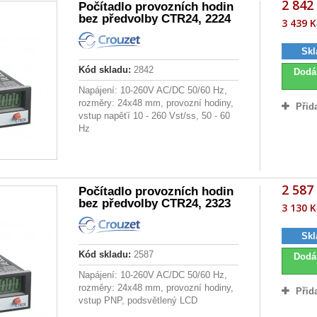
2 842
Počítadlo provozních hodin
bez předvolby CTR24, 2224
3 439 K
Skl
Kód skladu:
2842
Dodá
Napájení: 10-260V AC/DC 50/60 Hz,
rozměry: 24x48 mm, provozní hodiny,
Přid
vstup napěťí 10 - 260 Vst/ss, 50 - 60
Hz
2 587
Počítadlo provozních hodin
bez předvolby CTR24, 2323
3 130 K
Skl
Kód skladu:
2587
Dodá
Napájení: 10-260V AC/DC 50/60 Hz,
rozměry: 24x48 mm, provozní hodiny,
Přid
vstup PNP, podsvětlený LCD