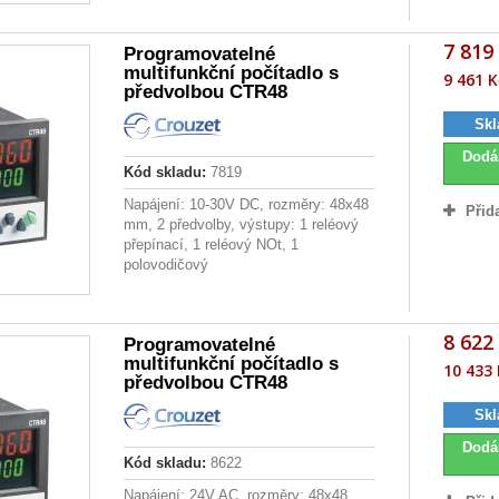
7 819
Programovatelné
multifunkční počítadlo s
9 461 K
předvolbou CTR48
Skl
Dodá
Kód skladu:
7819
Napájení: 10-30V DC, rozměry: 48x48
Přid
mm, 2 předvolby, výstupy: 1 reléový
přepínací, 1 reléový NOt, 1
polovodičový
8 622
Programovatelné
multifunkční počítadlo s
10 433 
předvolbou CTR48
Skl
Dodá
Kód skladu:
8622
Napájení: 24V AC, rozměry: 48x48