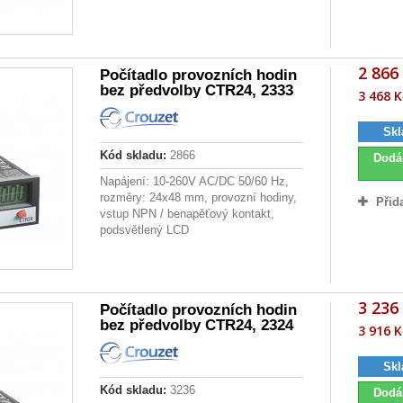
2 866
Počítadlo provozních hodin
bez předvolby CTR24, 2333
3 468 K
Skl
Kód skladu:
2866
Dodá
Napájení: 10-260V AC/DC 50/60 Hz,
rozměry: 24x48 mm, provozní hodiny,
Přid
vstup NPN / benapěťový kontakt,
podsvětlený LCD
3 236
Počítadlo provozních hodin
bez předvolby CTR24, 2324
3 916 K
Skl
Kód skladu:
3236
Dodá