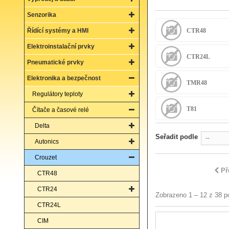
Senzorika
Řídící systémy a HMI
CTR48
Elektroinstalační prvky
CTR24L
Pneumatické prvky
Elektronika a bezpečnost
TMR48
Regulátory teploty
T81
Čítače a časové relé
Delta
Seřadit podle
--
Autonics
Crouzet
Př
CTR48
CTR24
Zobrazeno 1 – 12 z 38 p
CTR24L
CIM