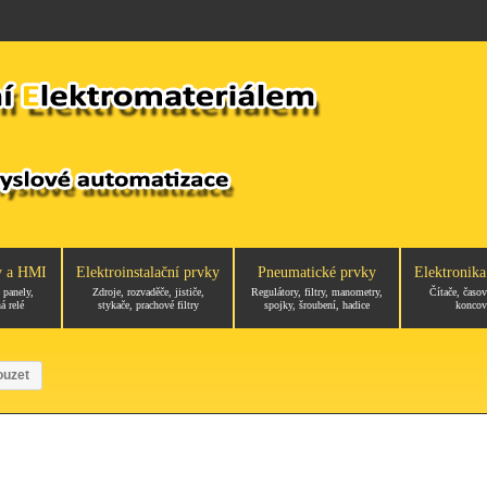
y a HMI
Elektroinstalační prvky
Pneumatické prvky
Elektronika
 panely,
Zdroje, rozvaděče, jističe,
Regulátory, filtry, manometry,
Čítače, časov
á relé
stykače, prachové filtry
spojky, šroubení, hadice
koncov
ouzet