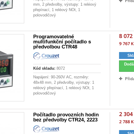
Přid
mm, 2 předvolby, výstupy: 1 reléový
přepínací, 1 reléový NOt, 1
polovodičový
8 072
Programovatelné
multifunkční počítadlo s
9 767 K
předvolbou CTR48
Skl
Dodá
Kód skladu:
8072
Napájení: 90-260V AC, rozměry:
Přid
48x48 mm, 2 předvolby, výstupy: 1
reléový přepínací, 1 reléový NOt, 1
polovodičový
2 304
Počítadlo provozních hodin
bez předvolby CTR24, 2223
2 788 K
Skl