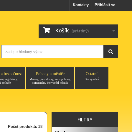
Kontakty
Přihlásit se
Košík
(prázdný)
 a bezpečnost
Pohony a měniče
Ostatní
ače, regulátory,
Motory, převodovky, servopohony,
Dle výrobců
é spínače
softstartéry, frekvenční měniče
FILTRY
Počet produktů: 38