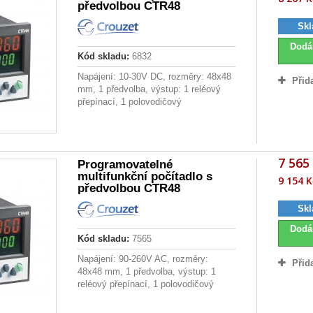
předvolbou CTR48
Skl
Dodá
Kód skladu:
6832
Napájení: 10-30V DC, rozměry: 48x48
Přid
mm, 1 předvolba, výstup: 1 reléový
přepínací, 1 polovodičový
7 565
Programovatelné
multifunkční počítadlo s
9 154 K
předvolbou CTR48
Skl
Dodá
Kód skladu:
7565
Napájení: 90-260V AC, rozměry:
Přid
48x48 mm, 1 předvolba, výstup: 1
reléový přepínací, 1 polovodičový