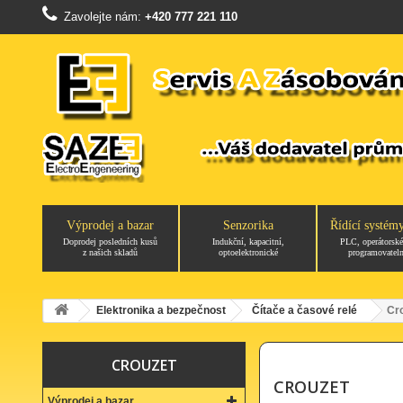
Zavolejte nám:
+420 777 221 110
Výprodej a bazar
Senzorika
Řídící systém
Doprodej posledních kusů
Indukční, kapacitní,
PLC, operátorské
z našich skladů
optoelektronické
programovateln
Elektronika a bezpečnost
Čítače a časové relé
Cr
CROUZET
CROUZET
Výprodej a bazar