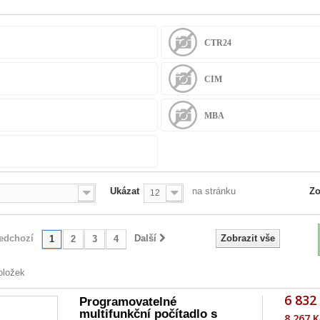
CTR24
CIM
MBA
Ukázat
na stránku
Zo
12
edchozí
Další
Zobrazit vše
1
2
3
4
oložek
6 832
Programovatelné
multifunkční počítadlo s
8 267 K