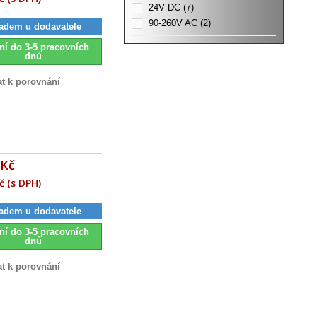
24V DC
(7)
90-260V AC
(2)
adem u dodavatele
100-240V AC/DC
(5)
ní do 3-5 pracovních
dnů
at k porovnání
 Kč
č (s DPH)
adem u dodavatele
ní do 3-5 pracovních
dnů
at k porovnání