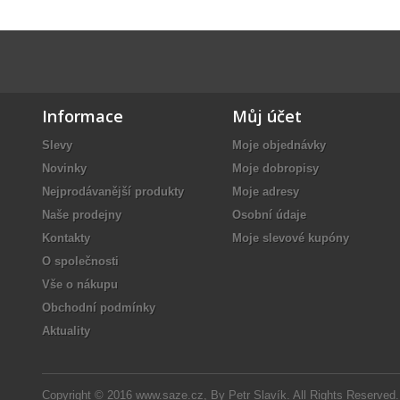
Informace
Můj účet
Slevy
Moje objednávky
Novinky
Moje dobropisy
Nejprodávanější produkty
Moje adresy
Naše prodejny
Osobní údaje
Kontakty
Moje slevové kupóny
O společnosti
Vše o nákupu
Obchodní podmínky
Aktuality
Copyright © 2016
www.saze.cz
, By
Petr Slavík
. All Rights Reserved