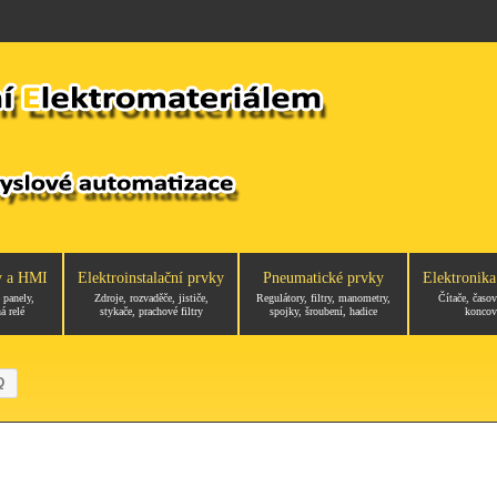
y a HMI
Elektroinstalační prvky
Pneumatické prvky
Elektronika
 panely,
Zdroje, rozvaděče, jističe,
Regulátory, filtry, manometry,
Čítače, časov
á relé
stykače, prachové filtry
spojky, šroubení, hadice
koncov
Q