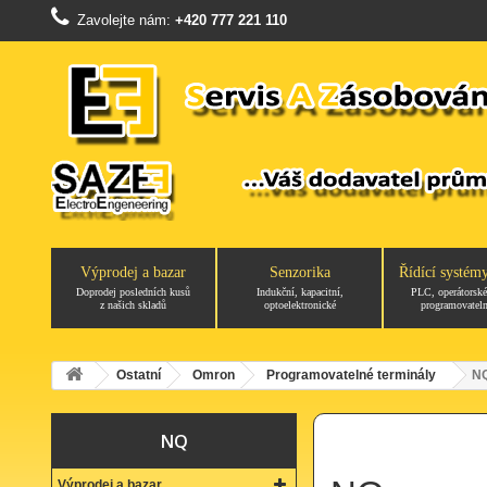
Zavolejte nám:
+420 777 221 110
Výprodej a bazar
Senzorika
Řídící systém
Doprodej posledních kusů
Indukční, kapacitní,
PLC, operátorské
z našich skladů
optoelektronické
programovateln
Ostatní
Omron
Programovatelné terminály
N
NQ
Výprodej a bazar