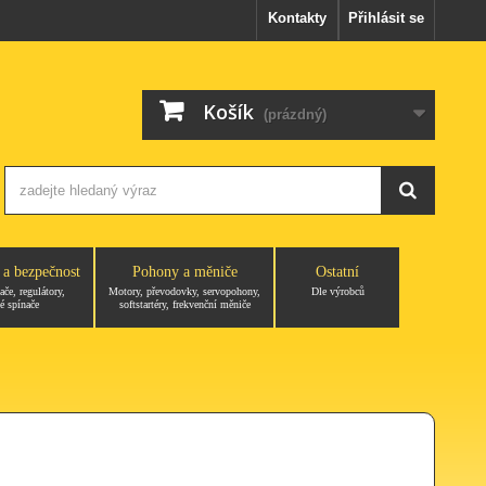
Kontakty
Přihlásit se
Košík
(prázdný)
 a bezpečnost
Pohony a měniče
Ostatní
ače, regulátory,
Motory, převodovky, servopohony,
Dle výrobců
é spínače
softstartéry, frekvenční měniče