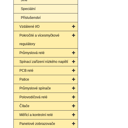
Jiné
Speciální
Příslušenství
Vzdálené I/O
Pokročilé a vícesmyčkové
regulátory
Průmyslová relé
Spínací zařízení nízkého napětí
PCB relé
Patice
Průmyslové spínače
Polovodičová relé
Čítače
Měřící a kontrolní relé
Panelové zobrazovače