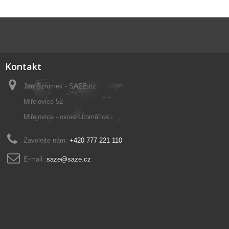
Kontakt
Jan Szromek - SAZE.cz
Miřejovice 52
Miřejovice - okres Litoměřice
Zavolejte nám:
+420 777 221 110
E-mail:
saze@saze.cz