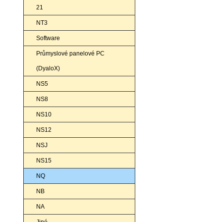
21
NT3
Software
Průmyslové panelové PC
(DyaloX)
NS5
NS8
NS10
NS12
NSJ
NS15
NQ
NB
NA