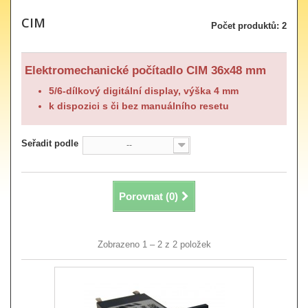
CIM
Počet produktů: 2
Elektromechanické počítadlo CIM 36x48 mm
5/6-dílkový digitální display, výška 4 mm
k dispozici s či bez manuálního resetu
Seřadit podle
--
Porovnat (
0
)
Zobrazeno 1 – 2 z 2 položek