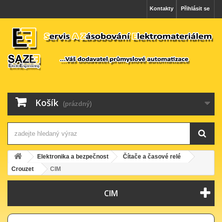
Kontakty
Přihlásit se
Košík
(prázdný)
Elektronika a bezpečnost
Čítače a časové relé
Crouzet
CIM
CIM