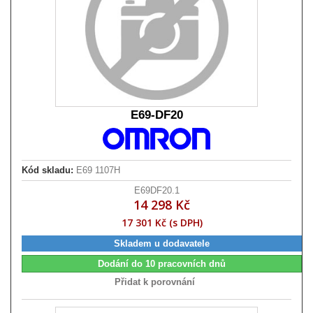
E69-DF20
Kód skladu:
E69 1107H
E69DF20.1
14 298 Kč
17 301 Kč (s DPH)
Skladem u dodavatele
Dodání do 10 pracovních dnů
Přidat k porovnání