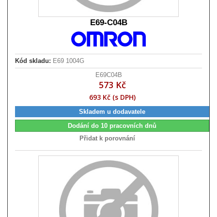
E69-C04B
Kód skladu:
E69 1004G
E69C04B
573 Kč
693 Kč (s DPH)
Skladem u dodavatele
Dodání do 10 pracovních dnů
Přidat k porovnání