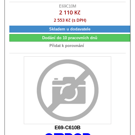
E69C10M
2 110 Kč
2 553 Kč (s DPH)
Skladem u dodavatele
Dodání do 10 pracovních dnů
Přidat k porovnání
E69-C610B