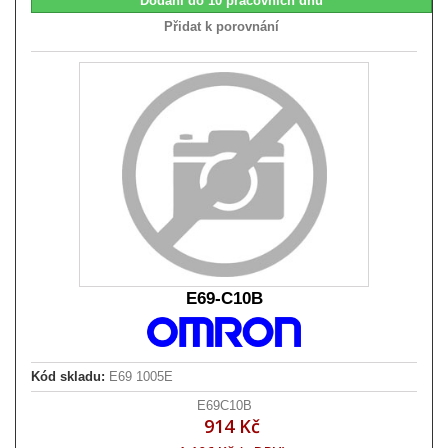
Dodání do 10 pracovních dnů
Přidat k porovnání
E69-C10B
Kód skladu:
E69 1005E
E69C10B
914 Kč