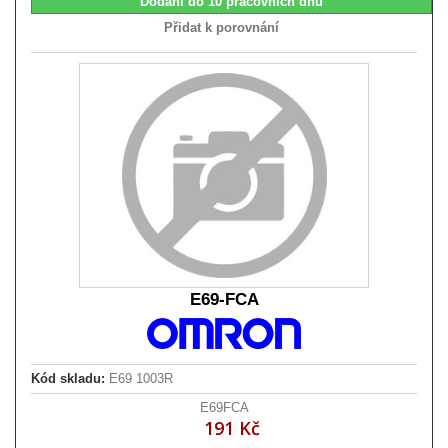
Dodání do 10 pracovních dnů
Přidat k porovnání
E69-FCA
Kód skladu:
E69 1003R
E69FCA
191 Kč