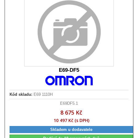
E69-DF5
Kód skladu:
E69 1110H
E69DF5.1
8 675 Kč
10 497 Kč (s DPH)
Skladem u dodavatele