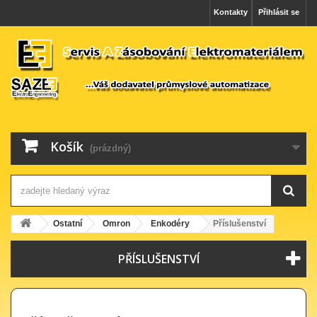
Kontakty
Přihlásit se
Košík
(prázdný)
Ostatní
Omron
Enkodéry
Příslušenství
PŘÍSLUŠENSTVÍ