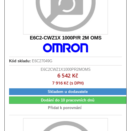
E6C2-CWZ1X 1000P/R 2M OMS
Kód skladu:
E6C27049G
E6C2CWZ1X1000PR2MOMS
6 542 Kč
7 916 Kč (s DPH)
Skladem u dodavatele
Dodání do 10 pracovních dnů
Přidat k porovnání