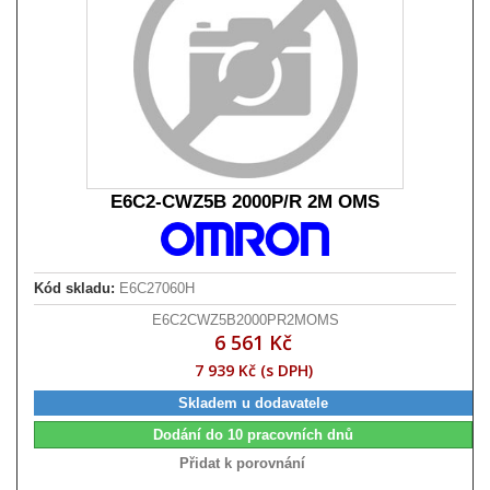
E6C2-CWZ5B 2000P/R 2M OMS
Kód skladu:
E6C27060H
E6C2CWZ5B2000PR2MOMS
6 561 Kč
7 939 Kč (s DPH)
Skladem u dodavatele
Dodání do 10 pracovních dnů
Přidat k porovnání