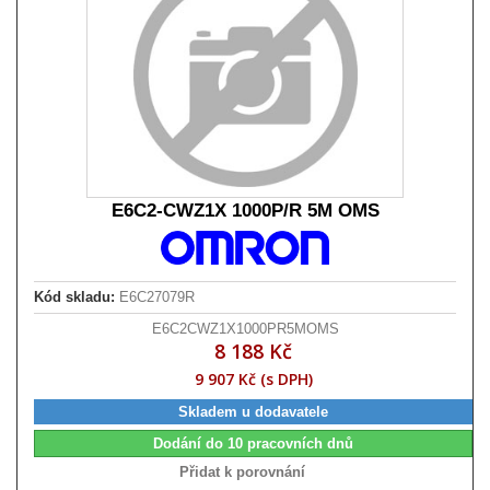
E6C2-CWZ1X 1000P/R 5M OMS
Kód skladu:
E6C27079R
E6C2CWZ1X1000PR5MOMS
8 188 Kč
9 907 Kč (s DPH)
Skladem u dodavatele
Dodání do 10 pracovních dnů
Přidat k porovnání