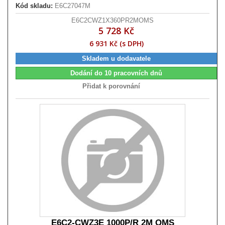
Kód skladu:
E6C27047M
E6C2CWZ1X360PR2MOMS
5 728 Kč
6 931 Kč (s DPH)
Skladem u dodavatele
Dodání do 10 pracovních dnů
Přidat k porovnání
E6C2-CWZ3E 1000P/R 2M OMS