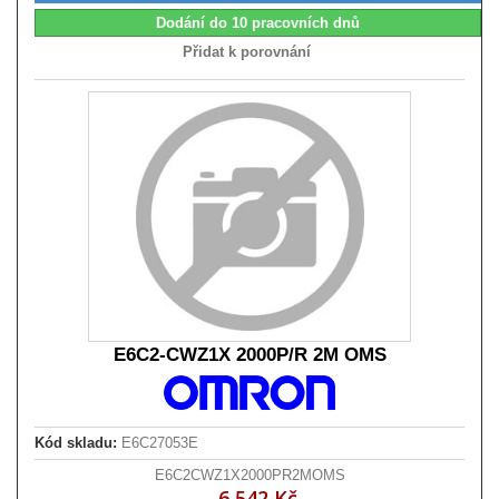
Dodání do 10 pracovních dnů
Přidat k porovnání
E6C2-CWZ1X 2000P/R 2M OMS
Kód skladu:
E6C27053E
E6C2CWZ1X2000PR2MOMS
6 542 Kč