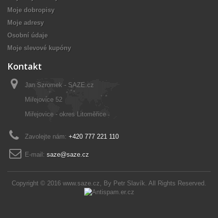
Moje dobropisy
Moje adresy
Osobní údaje
Moje slevové kupóny
Kontakt
Jan Szromek - SAZE.cz
Miřejovice 52
Miřejovice - okres Litoměřice
Zavolejte nám:
+420 777 221 110
E-mail:
saze@saze.cz
Copyright © 2016
www.saze.cz
, By
Petr Slavík
. All Rights Reserved.