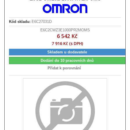
Kód skladu:
E6C27031D
E6C2CWZ3E1000PR2MOMS
6 542 Kč
7 916 Kč (s DPH)
Skladem u dodavatele
Dodání do 10 pracovních dnů
Přidat k porovnání