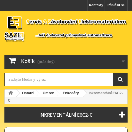
Kontakty
Přihlásit se
Košík
(prázdný)
Ostatní
Omron
Enkodéry
Inkrementální E6C2-
C
INKREMENTÁLNÍ E6C2-C