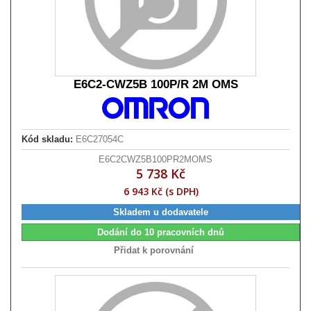
E6C2-CWZ5B 100P/R 2M OMS
Kód skladu:
E6C27054C
E6C2CWZ5B100PR2MOMS
5 738 Kč
6 943 Kč (s DPH)
Skladem u dodavatele
Dodání do 10 pracovních dnů
Přidat k porovnání