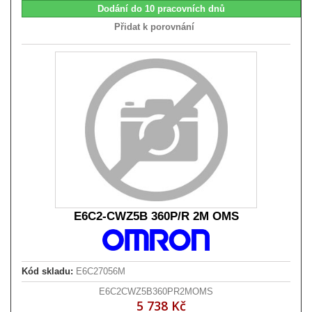
Dodání do 10 pracovních dnů
Přidat k porovnání
E6C2-CWZ5B 360P/R 2M OMS
Kód skladu:
E6C27056M
E6C2CWZ5B360PR2MOMS
5 738 Kč