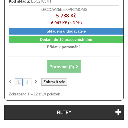
Kód skladu:
E6C27057H
E6C2CWZ5B500PR2MOMS
5 738 Kč
6 943 Kč (s DPH)
Skladem u dodavatele
Dodání do 10 pracovních dnů
Přidat k porovnání
Porovnat (
0
)
Zobrazit vše
1
2
Zobrazeno 1 – 12 z 19 položek
FILTRY