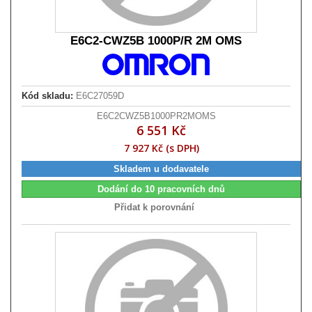
E6C2-CWZ5B 1000P/R 2M OMS
Kód skladu:
E6C27059D
E6C2CWZ5B1000PR2MOMS
6 551 Kč
7 927 Kč (s DPH)
Skladem u dodavatele
Dodání do 10 pracovních dnů
Přidat k porovnání