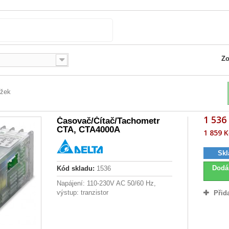
Zo
ožek
1 536
Časovač/Čítač/Tachometr
CTA, CTA4000A
1 859 K
Skl
Dodá
Kód skladu:
1536
Napájení: 110-230V AC 50/60 Hz,
výstup: tranzistor
Přid