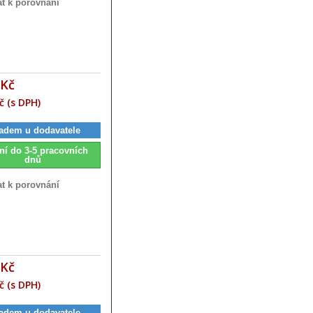
at k porovnání
 Kč
č (s DPH)
adem u dodavatele
ní do 3-5 pracovních
dnů
at k porovnání
 Kč
č (s DPH)
adem u dodavatele