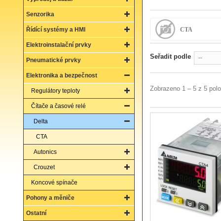
Senzorika
Řídící systémy a HMI
CTA
Elektroinstalační prvky
Seřadit podle
--
Pneumatické prvky
Elektronika a bezpečnost
Zobrazeno 1 – 5 z 5 pol
Regulátory teploty
Čítače a časové relé
Delta
CTA
Autonics
Crouzet
Koncové spínače
Pohony a měniče
Ostatní