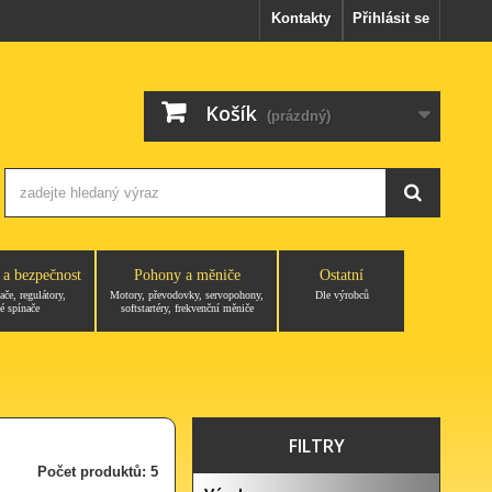
Kontakty
Přihlásit se
Košík
(prázdný)
 a bezpečnost
Pohony a měniče
Ostatní
ače, regulátory,
Motory, převodovky, servopohony,
Dle výrobců
é spínače
softstartéry, frekvenční měniče
FILTRY
Počet produktů: 5