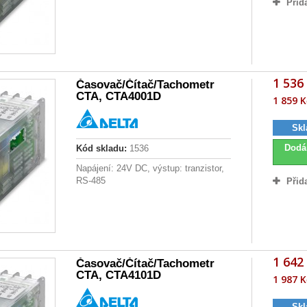
Přid
1 536
Časovač/Čítač/Tachometr
CTA, CTA4001D
1 859 K
Skl
Dodá
Kód skladu:
1536
Napájení: 24V DC, výstup: tranzistor,
RS-485
Přid
1 642
Časovač/Čítač/Tachometr
CTA, CTA4101D
1 987 K
Skl