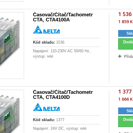
1 536
Časovač/Čítač/Tachometr
CTA, CTA4100A
1 859 K
Skl
Dodá
Kód skladu:
1536
Napájení: 110-230V AC 50/60 Hz,
výstup: relé
Přid
1 377
Časovač/Čítač/Tachometr
CTA, CTA4100D
1 666 K
Skl
Dodá
Kód skladu:
1377
Napájení: 24V DC, výstup: relé