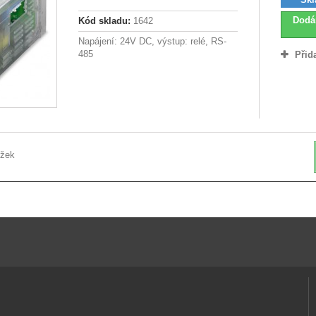
Dodá
Kód skladu:
1642
Napájení: 24V DC, výstup: relé, RS-
485
Přid
ožek