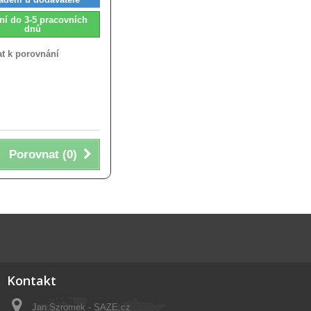
ní do 3-5 pracovních
dnů
at k porovnání
Porovnat (
0
)
Kontakt
Jan Szromek - SAZE.cz