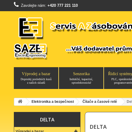
Zavolejte nám:
+420 777 221 110
Výprodej a bazar
Senzorika
Řídící systém
Doprodej posledních kusů
Indukční, kapacitní,
PLC, operátorské
z našich skladů
optoelektronické
programovateln
Elektronika a bezpečnost
Čítače a časové relé
Del
DELTA
DELTA
Výprodej a bazar