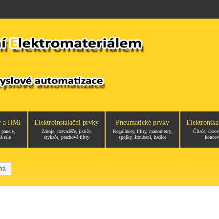
y a HMI
Elektroinstalační prvky
Pneumatické prvky
Elektronika
 panely,
Zdroje, rozvaděče, jističe,
Regulátory, filtry, manometry,
Čítače, časov
á relé
stykače, prachové filtry
spojky, šroubení, hadice
koncov
ta