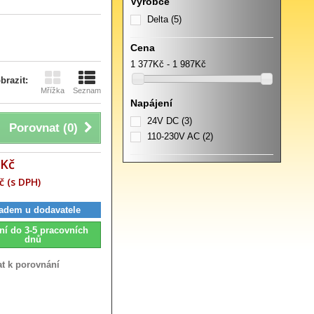
Výrobce
Delta
(5)
Cena
1 377Kč - 1 987Kč
brazit:
Mřížka
Seznam
Napájení
24V DC
(3)
Porovnat (
0
)
110-230V AC
(2)
 Kč
č (s DPH)
adem u dodavatele
ní do 3-5 pracovních
dnů
at k porovnání