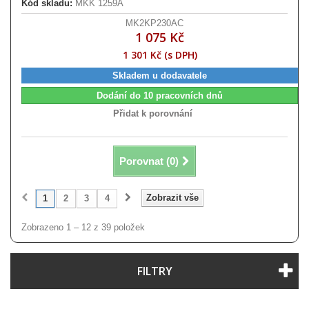
Kód skladu:
MKK 1259A
MK2KP230AC
1 075 Kč
1 301 Kč (s DPH)
Skladem u dodavatele
Dodání do 10 pracovních dnů
Přidat k porovnání
Porovnat (
0
)
Zobrazit vše
1
2
3
4
Zobrazeno 1 – 12 z 39 položek
FILTRY