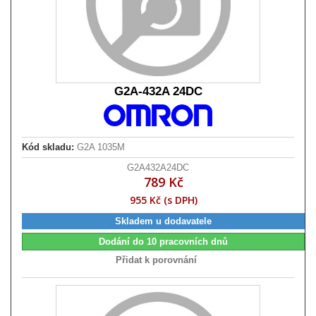
G2A-432A 24DC
Kód skladu:
G2A 1035M
G2A432A24DC
789 Kč
955 Kč (s DPH)
Skladem u dodavatele
Dodání do 10 pracovních dnů
Přidat k porovnání