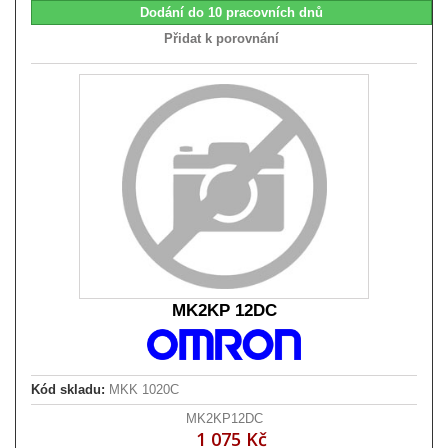
Dodání do 10 pracovních dnů
Přidat k porovnání
MK2KP 12DC
Kód skladu:
MKK 1020C
MK2KP12DC
1 075 Kč