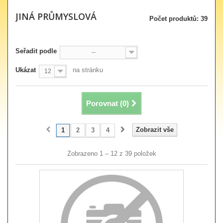
JINÁ PRŮMYSLOVÁ
Počet produktů: 39
Seřadit podle
--
Ukázat
na stránku
12
Porovnat (
0
)
Zobrazit vše
1
2
3
4
Zobrazeno 1 – 12 z 39 položek