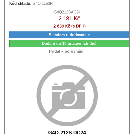
Kód skladu:
G4Q 1160R
G4Q212SAC24
2 181 Kč
2 639 Kč (s DPH)
Skladem u dodavatele
Dodání do 10 pracovních dnů
Přidat k porovnání
G4Q-212S DC24