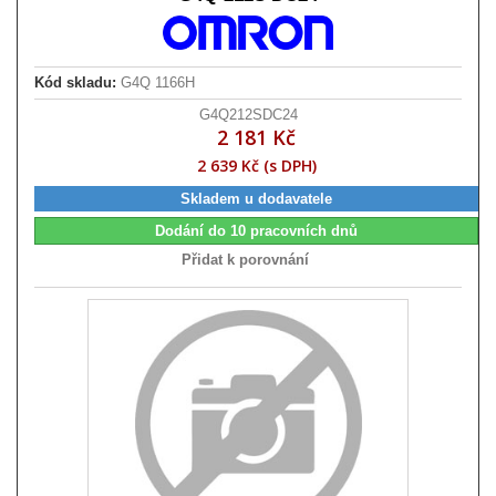
Kód skladu:
G4Q 1166H
G4Q212SDC24
2 181 Kč
2 639 Kč (s DPH)
Skladem u dodavatele
Dodání do 10 pracovních dnů
Přidat k porovnání