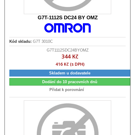
G7T-1112S DC24 BY OMZ
Kód skladu:
G7T 3010C
G7T1112SDC24BYOMZ
344 Kč
416 Kč (s DPH)
Skladem u dodavatele
Dodání do 10 pracovních dnů
Přidat k porovnání