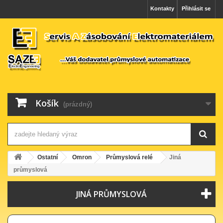
Kontakty
Přihlásit se
Košík
(prázdný)
Ostatní
Omron
Průmyslová relé
Jiná
průmyslová
JINÁ PRŮMYSLOVÁ