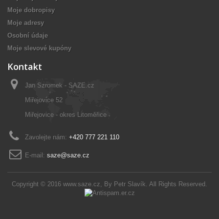
Moje dobropisy
Moje adresy
Osobní údaje
Moje slevové kupóny
Kontakt
Jan Szromek - SAZE.cz
Miřejovice 52
Miřejovice - okres Litoměřice
Zavolejte nám:
+420 777 221 110
E-mail:
saze@saze.cz
Copyright © 2016
www.saze.cz
, By
Petr Slavík
. All Rights Reserved.