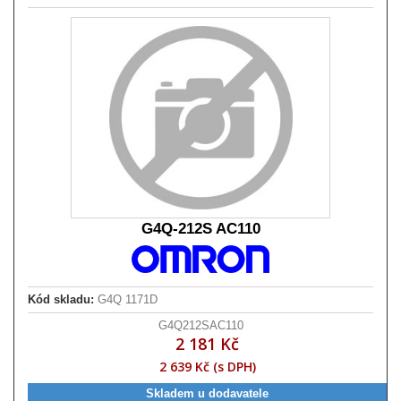
G4Q-212S AC110
Kód skladu:
G4Q 1171D
G4Q212SAC110
2 181 Kč
2 639 Kč (s DPH)
Skladem u dodavatele