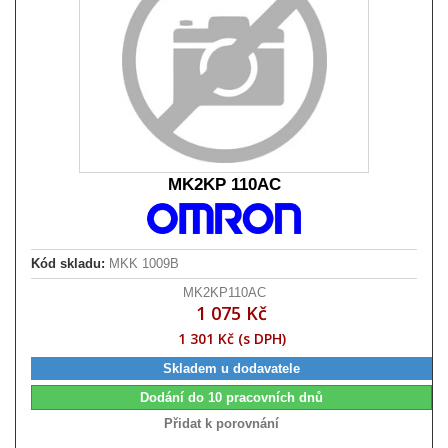
MK2KP 110AC
Kód skladu:
MKK 1009B
MK2KP110AC
1 075 Kč
1 301 Kč (s DPH)
Skladem u dodavatele
Dodání do 10 pracovních dnů
Přidat k porovnání