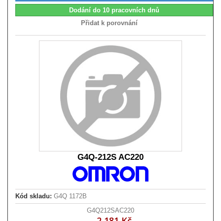
Dodání do 10 pracovních dnů
Přidat k porovnání
G4Q-212S AC220
Kód skladu:
G4Q 1172B
G4Q212SAC220
2 181 Kč