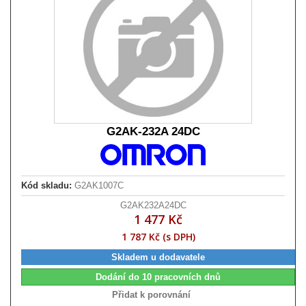
G2AK-232A 24DC
Kód skladu:
G2AK1007C
G2AK232A24DC
1 477 Kč
1 787 Kč (s DPH)
Skladem u dodavatele
Dodání do 10 pracovních dnů
Přidat k porovnání