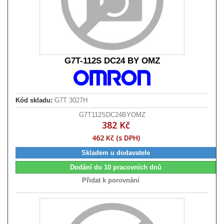
G7T-112S DC24 BY OMZ
Kód skladu:
G7T 3027H
G7T112SDC24BYOMZ
382 Kč
462 Kč (s DPH)
Skladem u dodavatele
Dodání do 10 pracovních dnů
Přidat k porovnání