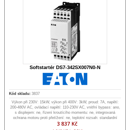
Softstartér DS7-342SX007N0-N
Kód skladu:
3837
Výkon při 230V: 15kW, výkon při 400V: 3kW, proud: 7A, napětí:
200-480V AC, ovládací napětí: 110-230V AC, vnitřní bypass: ano,
s displejem: ne, řízení kroutícího momentu: ne, integrovaná
ochrana motoru proti přetížení: ne, teplotní rozsah: standardní
3 837 Kč