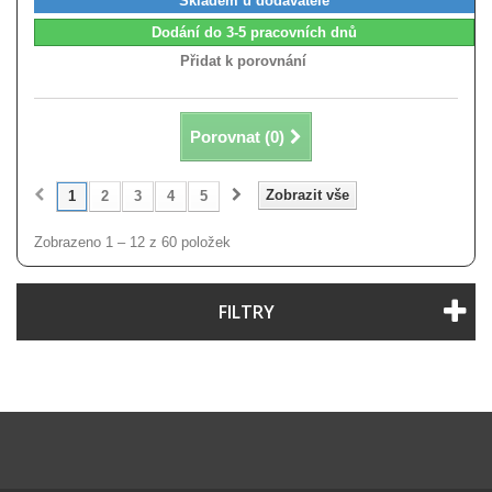
Skladem u dodavatele
Dodání do 3-5 pracovních dnů
Přidat k porovnání
Porovnat (
0
)
Zobrazit vše
1
2
3
4
5
Zobrazeno 1 – 12 z 60 položek
FILTRY