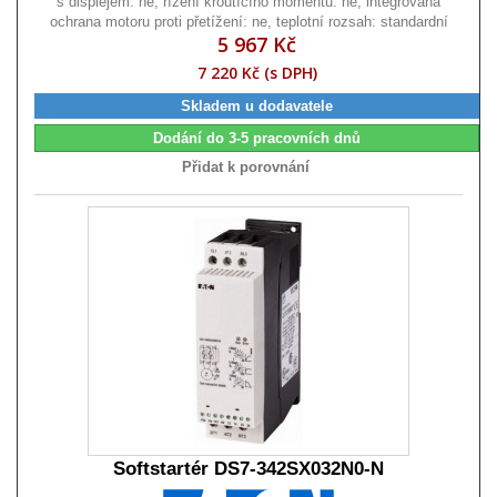
s displejem: ne, řízení kroutícího momentu: ne, integrovaná
ochrana motoru proti přetížení: ne, teplotní rozsah: standardní
5 967 Kč
7 220 Kč (s DPH)
Skladem u dodavatele
Dodání do 3-5 pracovních dnů
Přidat k porovnání
Softstartér DS7-342SX032N0-N