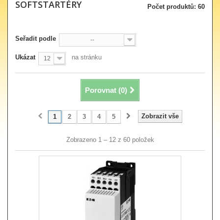
SOFTSTARTÉRY
Počet produktů: 60
Seřadit podle
--
Ukázat
na stránku
12
Porovnat (
0
)
Zobrazit vše
1
2
3
4
5
Zobrazeno 1 – 12 z 60 položek