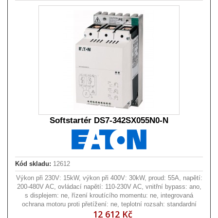
Softstartér DS7-342SX055N0-N
Kód skladu:
12612
Výkon při 230V: 15kW, výkon při 400V: 30kW, proud: 55A, napětí:
200-480V AC, ovládací napětí: 110-230V AC, vnitřní bypass: ano,
s displejem: ne, řízení kroutícího momentu: ne, integrovaná
ochrana motoru proti přetížení: ne, teplotní rozsah: standardní
12 612 Kč