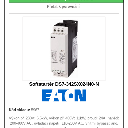
Přidat k porovnání
Softstartér DS7-342SX024N0-N
Kód skladu:
5967
Výkon při 230V: 5,5kW, výkon při 400V: 11kW, proud: 24A, napětí:
200-480V AC, ovládací napětí: 110-230V AC, vnitřní bypass: ano,