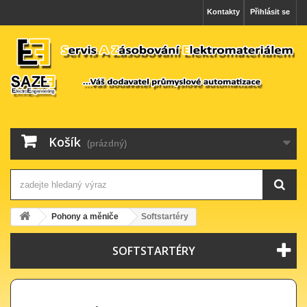
Kontakty
Přihlásit se
Košík
(prázdný)
Pohony a měniče
Softstartéry
SOFTSTARTÉRY