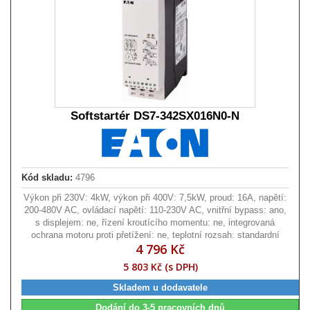
Softstartér DS7-342SX016N0-N
Kód skladu:
4796
Výkon při 230V: 4kW, výkon při 400V: 7,5kW, proud: 16A, napětí:
200-480V AC, ovládací napětí: 110-230V AC, vnitřní bypass: ano,
s displejem: ne, řízení kroutícího momentu: ne, integrovaná
ochrana motoru proti přetížení: ne, teplotní rozsah: standardní
4 796 Kč
5 803 Kč (s DPH)
Skladem u dodavatele
Dodání do 3-5 pracovních dnů