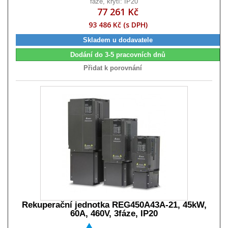
fáze, krytí: IP20
77 261 Kč
93 486 Kč (s DPH)
Skladem u dodavatele
Dodání do 3-5 pracovních dnů
Přidat k porovnání
Rekuperační jednotka REG450A43A-21, 45kW,
60A, 460V, 3fáze, IP20