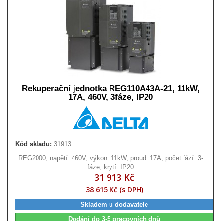
Rekuperační jednotka REG110A43A-21, 11kW,
17A, 460V, 3fáze, IP20
Kód skladu:
31913
REG2000, napětí: 460V, výkon: 11kW, proud: 17A, počet fází: 3-
fáze, krytí: IP20
31 913 Kč
38 615 Kč (s DPH)
Skladem u dodavatele
Dodání do 3-5 pracovních dnů