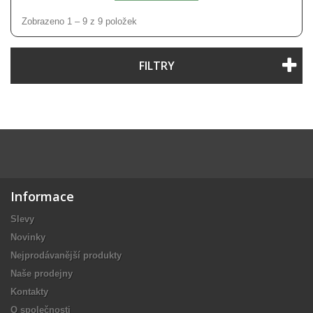
Zobrazeno 1 – 9 z 9 položek
FILTRY
Informace
Slevy
Novinky
Nejprodávanější produkty
Naše prodejny
Kontakty
O společnosti