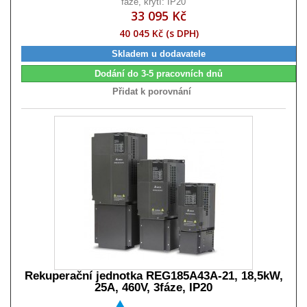
fáze, krytí: IP20
33 095 Kč
40 045 Kč (s DPH)
Skladem u dodavatele
Dodání do 3-5 pracovních dnů
Přidat k porovnání
Rekuperační jednotka REG185A43A-21, 18,5kW,
25A, 460V, 3fáze, IP20