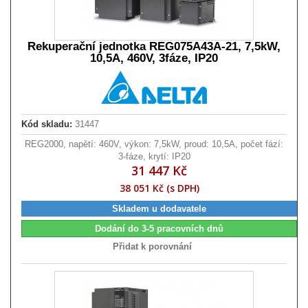
Rekuperační jednotka REG075A43A-21, 7,5kW,
10,5A, 460V, 3fáze, IP20
Kód skladu:
31447
REG2000, napětí: 460V, výkon: 7,5kW, proud: 10,5A, počet fází:
3-fáze, krytí: IP20
31 447 Kč
38 051 Kč (s DPH)
Skladem u dodavatele
Dodání do 3-5 pracovních dnů
Přidat k porovnání