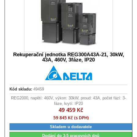
Rekuperační jednotka REG300A43A-21, 30kW,
43A, 460V, 3fáze, IP20
Kód skladu:
49459
REG2000, napětí: 460V, výkon: 30kW, proud: 43A, počet fází: 3-
fáze, krytí: IP20
49 459 Kč
59 845 Kč (s DPH)
Skladem u dodavatele
Dodání do 3-5 pracovních dnů