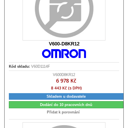
V600-D8KR12
Kód skladu:
V60D1114F
V600D8KR12
6 978 Kč
8 443 Kč (s DPH)
Skladem u dodavatele
Dodání do 10 pracovních dnů
Přidat k porovnání