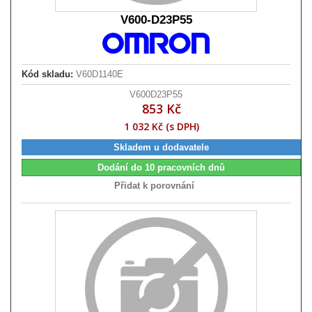
V600-D23P55
Kód skladu:
V60D1140E
V600D23P55
853 Kč
1 032 Kč (s DPH)
Skladem u dodavatele
Dodání do 10 pracovních dnů
Přidat k porovnání