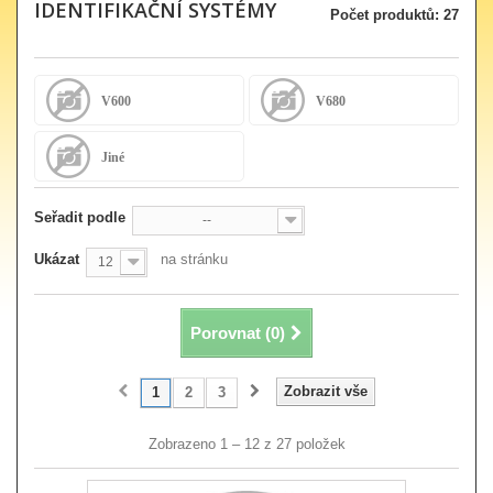
IDENTIFIKAČNÍ SYSTÉMY
Počet produktů: 27
V600
V680
Jiné
Seřadit podle
--
Ukázat
na stránku
12
Porovnat (
0
)
Zobrazit vše
1
2
3
Zobrazeno 1 – 12 z 27 položek