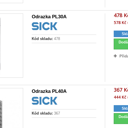
478 K
Odrazka PL30A
578 Kč 
Skl
Kód skladu:
478
Dodá
Přid
367 K
Odrazka PL40A
444 Kč 
Skl
Kód skladu:
367
Dodá