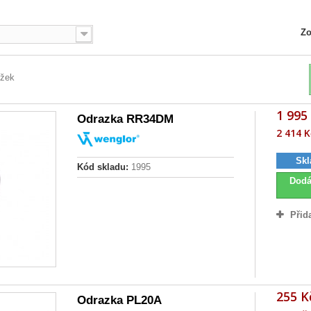
Zo
ožek
1 995
Odrazka RR34DM
2 414 K
Skl
Kód skladu:
1995
Dodá
Přid
255 K
Odrazka PL20A