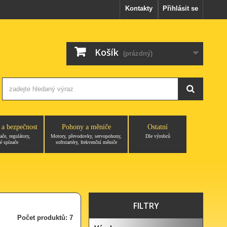
Kontakty
Přihlásit se
Košík
(prázdný)
 a bezpečnost
Pohony a měniče
Ostatní
ače, regulátory,
Motory, převodovky, servopohony,
Dle výrobců
é spínače
softstartéry, frekvenční měniče
FILTRY
Počet produktů: 7