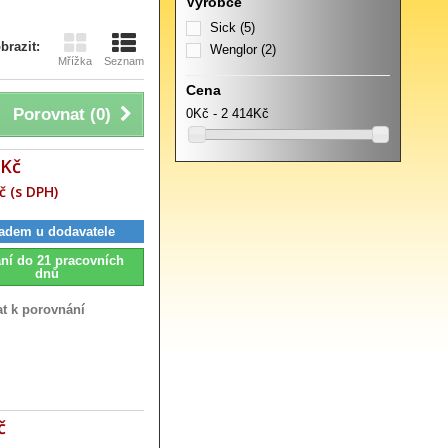
Výrobce
Sick
(5)
brazit:
Wenglor
(2)
Mřížka
Seznam
Cena
Porovnat (
0
)
0Kč - 2 414Kč
 Kč
č (s DPH)
adem u dodavatele
ní do 21 pracovních
dnů
at k porovnání
č