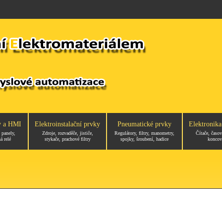
y a HMI
Elektroinstalační prvky
Pneumatické prvky
Elektronika
 panely,
Zdroje, rozvaděče, jističe,
Regulátory, filtry, manometry,
Čítače, časov
á relé
stykače, prachové filtry
spojky, šroubení, hadice
koncov