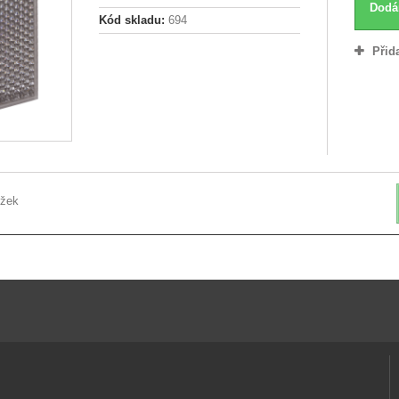
Dodá
Kód skladu:
694
Přid
ožek