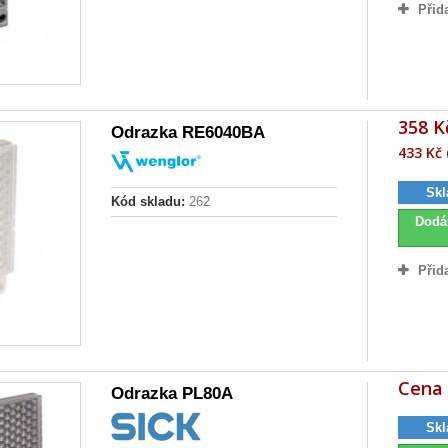
Přid
358 K
Odrazka RE6040BA
433 Kč 
Skl
Kód skladu:
262
Dodá
Přid
Cena 
Odrazka PL80A
Skl