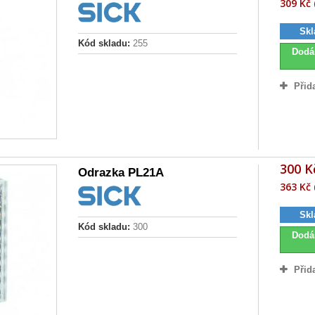
309 Kč 
Skl
Kód skladu:
255
Dodá
Přid
300 K
Odrazka PL21A
363 Kč 
Skl
Kód skladu:
300
Dodá
Přid