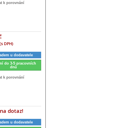
at k porovnání
č
(s DPH)
adem u dodavatele
ní do 3-5 pracovních
dnů
at k porovnání
na dotaz!
adem u dodavatele