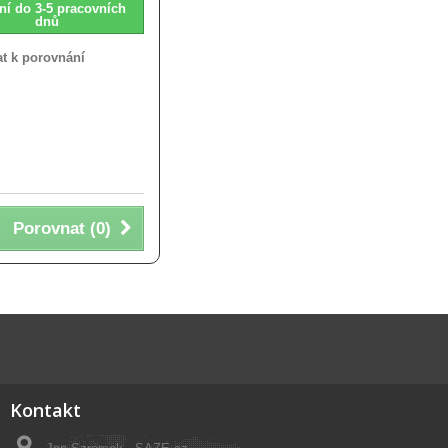
ní do 3-5 pracovních
dnů
at k porovnání
Porovnat (
0
)
Kontakt