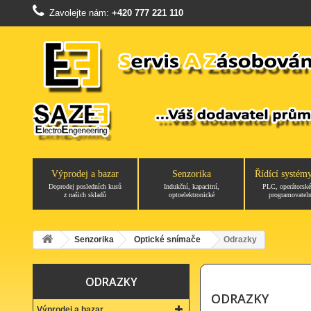
Zavolejte nám:
+420 777 221 110
Výprodej a bazar
Senzorika
Řídící systém
Doprodej posledních kusů
Indukční, kapacitní,
PLC, operátorské
z našich skladů
optoelektronické
programovateln
Senzorika
Optické snímače
Odrazky
ODRAZKY
ODRAZKY
Výprodej a bazar