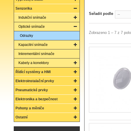
Senzorika
Seřadit podle
--
Indukční snímače
Optické snímače
Zobrazeno 1 – 7 z 7 pol
Odrazky
Kapacitní snímače
Inkrementální snímače
Kabely a konektory
Řídící systémy a HMI
Elektroinstalační prvky
Pneumatické prvky
Elektronika a bezpečnost
Pohony a měniče
Ostatní