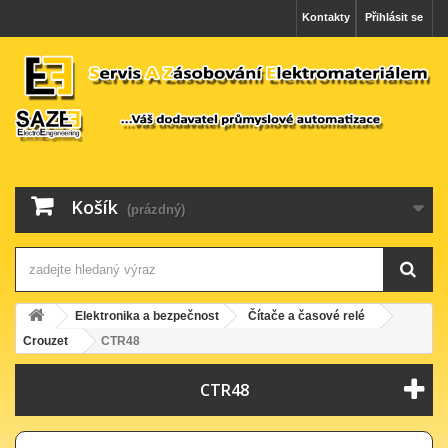
Kontakty
Přihlásit se
Košík
(prázdný)
Elektronika a bezpečnost
Čítače a časové relé
Crouzet
CTR48
CTR48