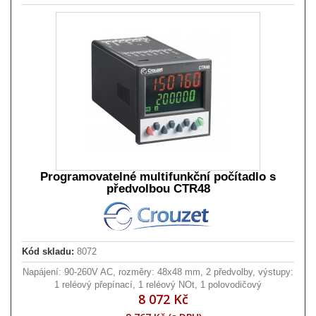
Programovatelné multifunkční počítadlo s
předvolbou CTR48
Kód skladu:
8072
Napájení: 90-260V AC, rozměry: 48x48 mm, 2 předvolby, výstupy:
1 reléový přepínací, 1 reléový NOt, 1 polovodičový
8 072 Kč