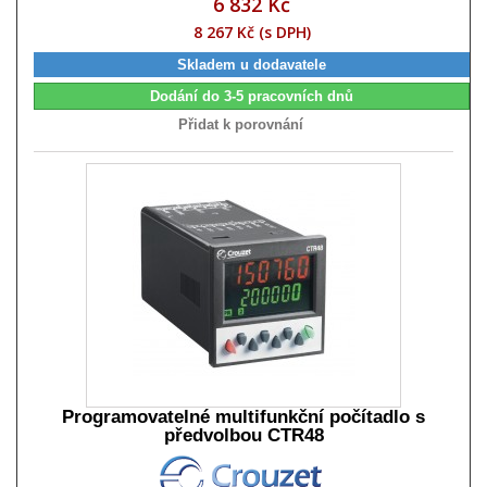
6 832 Kč
8 267 Kč (s DPH)
Skladem u dodavatele
Dodání do 3-5 pracovních dnů
Přidat k porovnání
Programovatelné multifunkční počítadlo s
předvolbou CTR48