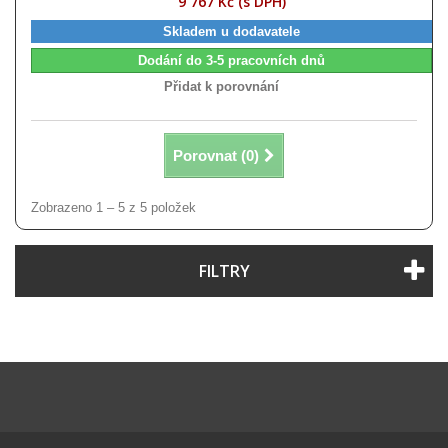
9 767 Kč (s DPH)
Skladem u dodavatele
Dodání do 3-5 pracovních dnů
Přidat k porovnání
Porovnat (
0
)
Zobrazeno 1 – 5 z 5 položek
FILTRY