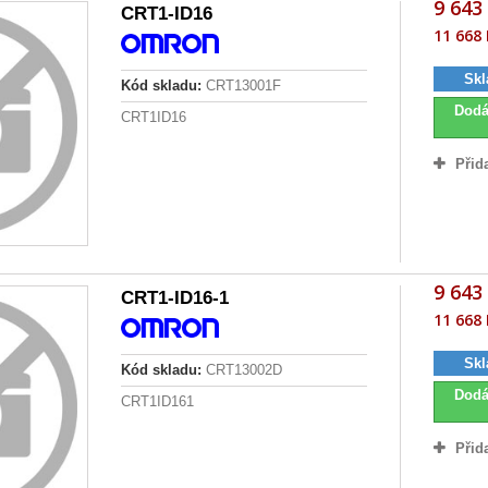
9 643
CRT1-ID16
11 668 
Skl
Kód skladu:
CRT13001F
Dodá
CRT1ID16
Přid
9 643
CRT1-ID16-1
11 668 
Skl
Kód skladu:
CRT13002D
Dodá
CRT1ID161
Přid