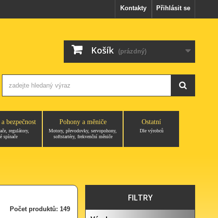
Kontakty
Přihlásit se
Košík
(prázdný)
 a bezpečnost
Pohony a měniče
Ostatní
ače, regulátory,
Motory, převodovky, servopohony,
Dle výrobců
é spínače
softstartéry, frekvenční měniče
FILTRY
Počet produktů: 149