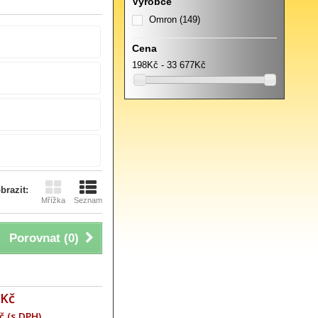
Výrobce
Omron
(149)
Cena
198Kč - 33 677Kč
brazit:
Mřížka
Seznam
Porovnat (
0
)
 Kč
č (s DPH)