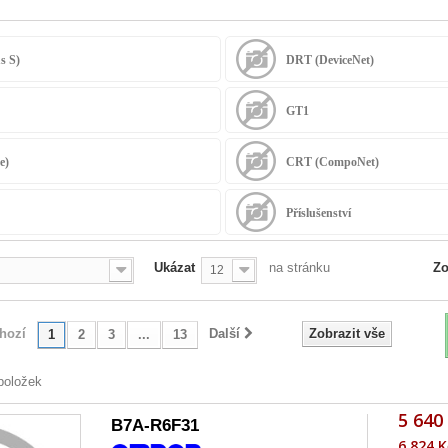
s S)
DRT (DeviceNet)
GT1
e)
CRT (CompoNet)
Příslušenství
Ukázat
na stránku
Zo
12
hozí
Další
Zobrazit vše
1
2
3
...
13
položek
5 640
B7A-R6F31
6 824 K