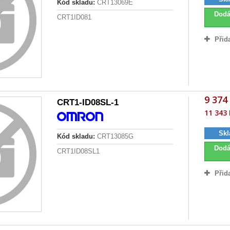
Kód skladu:
CRT13069E
Dodá
CRT1ID081
Přid
9 374
CRT1-ID08SL-1
11 343 
Skl
Kód skladu:
CRT13085G
Dodá
CRT1ID08SL1
Přid