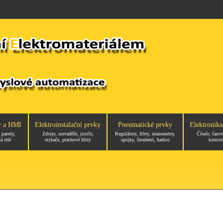
y a HMI
Elektroinstalační prvky
Pneumatické prvky
Elektronika
 panely,
Zdroje, rozvaděče, jističe,
Regulátory, filtry, manometry,
Čítače, časov
á relé
stykače, prachové filtry
spojky, šroubení, hadice
koncov