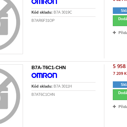
Skl
Kód skladu:
B7A 3019C
Dodá
B7AR6F31OP
Přid
5 958
B7A-T6C1-CHN
7 209 K
Skl
Kód skladu:
B7A 3011H
Dodá
B7AT6C1CHN
Přid