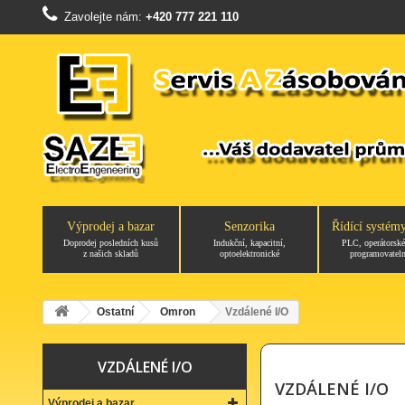
Zavolejte nám:
+420 777 221 110
Výprodej a bazar
Senzorika
Řídící systém
Doprodej posledních kusů
Indukční, kapacitní,
PLC, operátorské
z našich skladů
optoelektronické
programovateln
Ostatní
Omron
Vzdálené I/O
VZDÁLENÉ I/O
VZDÁLENÉ I/O
Výprodej a bazar