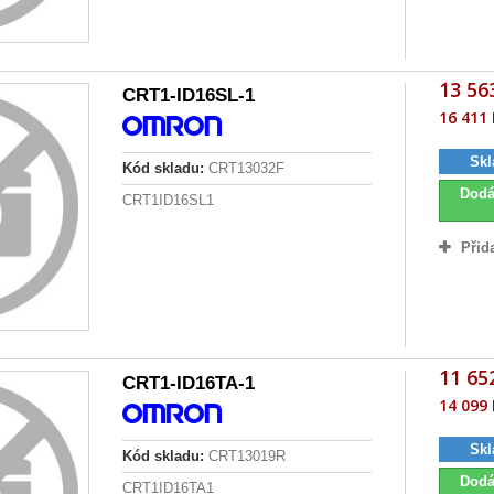
13 56
CRT1-ID16SL-1
16 411 
Skl
Kód skladu:
CRT13032F
Dodá
CRT1ID16SL1
Přid
11 65
CRT1-ID16TA-1
14 099 
Skl
Kód skladu:
CRT13019R
Dodá
CRT1ID16TA1