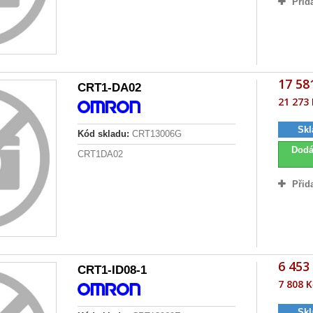
Přid
17 58
CRT1-DA02
21 273 
Skl
Kód skladu:
CRT13006G
Dodá
CRT1DA02
Přid
6 453
CRT1-ID08-1
7 808 K
Skl