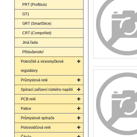
PRT (Profibus)
GT1
GRT (SmartSlice)
CRT (CompoNet)
Jiná řada
Příslušenství
Pokročilé a vícesmyčkové
regulátory
Průmyslová relé
Spínací zařízení nízkého napětí
PCB relé
Patice
Průmyslové spínače
Polovodičová relé