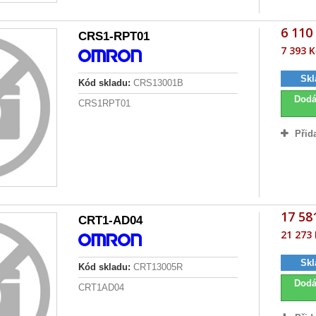
6 110
CRS1-RPT01
7 393 K
Skl
Kód skladu:
CRS13001B
Dodá
CRS1RPT01
Přid
17 58
CRT1-AD04
21 273 
Skl
Kód skladu:
CRT13005R
Dodá
CRT1AD04