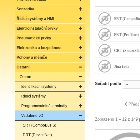
Senzorika
Řídící systémy a HMI
SRT (CompoBu
Elektroinstalační prvky
PRT (Profibus)
Pneumatické prvky
Elektronika a bezpečnost
GRT (SmartSlic
Pohony a měniče
Jiná řada
Ostatní
Omron
Seřadit podle
--
Identifikační systémy
Řídicí systémy
Předc
Programovatelné terminály
Vzdálené I/O
Zobrazeno 1 – 12 z 149 
SRT (CompoBus S)
DRT (DeviceNet)