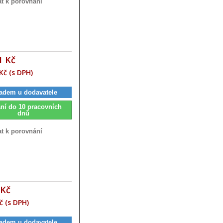
at k porovnání
1 Kč
Kč (s DPH)
adem u dodavatele
ní do 10 pracovních
dnů
at k porovnání
 Kč
č (s DPH)
adem u dodavatele