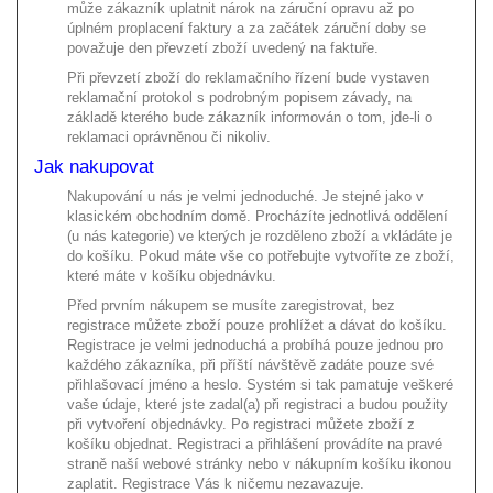
může zákazník uplatnit nárok na záruční opravu až po
úplném proplacení faktury a za začátek záruční doby se
považuje den převzetí zboží uvedený na faktuře.
Při převzetí zboží do reklamačního řízení bude vystaven
reklamační protokol s podrobným popisem závady, na
základě kterého bude zákazník informován o tom, jde-li o
reklamaci oprávněnou či nikoliv.
Jak nakupovat
Nakupování u nás je velmi jednoduché. Je stejné jako v
klasickém obchodním domě. Procházíte jednotlivá oddělení
(u nás kategorie) ve kterých je rozděleno zboží a vkládáte je
do košíku. Pokud máte vše co potřebujte vytvoříte ze zboží,
které máte v košíku objednávku.
Před prvním nákupem se musíte zaregistrovat, bez
registrace můžete zboží pouze prohlížet a dávat do košíku.
Registrace je velmi jednoduchá a probíhá pouze jednou pro
každého zákazníka, při příští návštěvě zadáte pouze své
přihlašovací jméno a heslo. Systém si tak pamatuje veškeré
vaše údaje, které jste zadal(a) při registraci a budou použity
při vytvoření objednávky. Po registraci můžete zboží z
košíku objednat. Registraci a přihlášení provádíte na pravé
straně naší webové stránky nebo v nákupním košíku ikonou
zaplatit. Registrace Vás k ničemu nezavazuje.