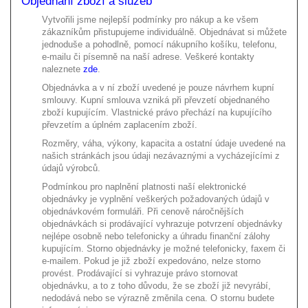
Objednání zboží a služeb
Vytvořili jsme nejlepší podmínky pro nákup a ke všem
zákazníkům přistupujeme individuálně. Objednávat si můžete
jednoduše a pohodlně, pomocí nákupního košíku, telefonu,
e-mailu či písemně na naší adrese. Veškeré kontakty
naleznete
zde
.
Objednávka a v ní zboží uvedené je pouze návrhem kupní
smlouvy. Kupní smlouva vzniká při převzetí objednaného
zboží kupujícím. Vlastnické právo přechází na kupujícího
převzetím a úplném zaplacením zboží.
Rozměry, váha, výkony, kapacita a ostatní údaje uvedené na
našich stránkách jsou údaji nezávaznými a vycházejícími z
údajů výrobců.
Podmínkou pro naplnění platnosti naší elektronické
objednávky je vyplnění veškerých požadovaných údajů v
objednávkovém formuláři. Při cenově náročnějších
objednávkách si prodávající vyhrazuje potvrzení objednávky
nejlépe osobně nebo telefonicky a úhradu finanční zálohy
kupujícím. Storno objednávky je možné telefonicky, faxem či
e-mailem. Pokud je již zboží expedováno, nelze storno
provést. Prodávající si vyhrazuje právo stornovat
objednávku, a to z toho důvodu, že se zboží již nevyrábí,
nedodává nebo se výrazně změnila cena. O stornu budete