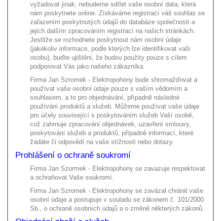
vyžadovat jinak, nebudeme sdílet vaše osobní data, která
nám poskytnete online. Získáváme registrací váš souhlas se
zařazením poskytnutých údajů do databáze společnosti a
jejich dalším zpracováním registrací na našich stránkách.
Jestliže se rozhodnete poskytnout nám osobní údaje
(jakékoliv informace, podle kterých lze identifikovat vaši
osobu), buďte ujištěni, že budou použity pouze s cílem
podporovat Vás jako našeho zákazníka.
Firma Jan Szromek - Elektropohony bude shromažďovat a
používat vaše osobní údaje pouze s vaším vědomím a
souhlasem, a to pro objednávání, případně následné
používání produktů a služeb. Můžeme používat vaše údaje
pro účely související s poskytováním služeb Vaší osobě,
což zahrnuje zpracování objednávek, uzavření smlouvy,
poskytování služeb a produktů, případně informací, které
žádáte či odpovědí na vaše stížnosti nebo dotazy.
Prohlášení o ochraně soukromí
Firma Jan Szormek - Elektropohony se zavazuje respektovat
a ochraňovat Vaše soukromí.
Firma Jan Szromek - Elektropohony se zavázal chránit vaše
osobní údaje a postupuje v souladu se zákonem č. 101/2000
Sb., o ochraně osobních údajů a o změně některých zákonů.