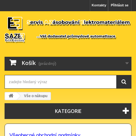
Kontakty
Přihlásit se
Košík
(prázdný)
Vše o nákupu
KATEGORIE
Všeobecné obchodní podmínky