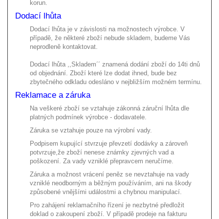
korun.
Dodací lhůta
Dodací lhůta je v závislosti na možnostech výrobce. V
případě, že některé zboží nebude skladem, budeme Vás
neprodleně kontaktovat.
Dodací lhůta ,,Skladem´´ znamená dodání zboží do 14ti dnů
od objednání. Zboží které lze dodat ihned, bude bez
zbytečného odkladu odesláno v nejbližším možném termínu.
Reklamace a záruka
Na veškeré zboží se vztahuje zákonná záruční lhůta dle
platných podmínek výrobce - dodavatele.
Záruka se vztahuje pouze na výrobní vady.
Podpisem kupující stvrzuje převzetí dodávky a zároveň
potvrzuje,že zboží nenese známky zjevných vad a
poškození. Za vady vzniklé přepravcem neručíme.
Záruka a možnost vrácení peněz se nevztahuje na vady
vzniklé neodborným a běžným používáním, ani na škody
způsobené vnějšími událostmi a chybnou manipulací.
Pro zahájení reklamačního řízení je nezbytné předložit
doklad o zakoupení zboží. V případě prodeje na fakturu