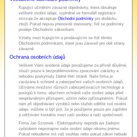
Kupující učiněním závazné objednávky, která obsahuje
veškeré osobní údaje, vyplněné ve formuláři registrace
stvrzuje,že akceptuje
Obchodní podmínky
pro dodávku
zboží.Pokud nejsou jmenovitě stanoveny, řídí se podmínky
prodeje Obchodním zákoníkem.
Vztahy mezi kupujícím a prodávajícím se řídí těmito
Obchodními podmínkami, které jsou zároveň pro obě strany
závazné.
Ochrana osobních údajů
Veškeré Vámi uvedené údaje považujeme za přísně důvěrné,
slouží pouze k bezproblémovému zpracování zakázky a
nebudou poskytnuty žádné třetí straně. Naše firma je
zavázána k ochraně a zabezpečení vašich osobních údajů.
Užíváme množství různých zabezpečovacích technologií a
postupů k tomu, abychom ochránili vaše osobní údaje před
neoprávněným přístupem, užitím nebo zpřístupněním. Pokud
nám při objednávání výrobků nebo služeb sdělíte své osobní
údaje, můžete si být jisti, že je použijeme pouze pro zajištění
a udržování kontaktu mezi vaší osobou a naší společností.
Firma Jan Szromek - Elektropohony neprodá ani žádným
způsobem nepronajme vaše osobní údaje nikomu jinému.
Pokud nebudeme mít váš souhlas nebo pokud zákon nebude