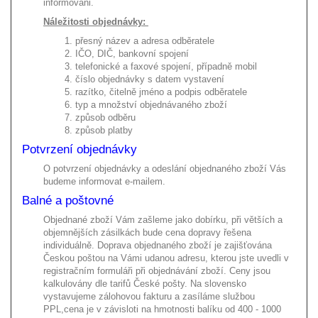
informováni.
Náležitosti objednávky:
1. přesný název a adresa odběratele
2. IČO, DIČ, bankovní spojení
3. telefonické a faxové spojení, případně mobil
4. číslo objednávky s datem vystavení
5. razítko, čitelně jméno a podpis odběratele
6. typ a množství objednávaného zboží
7. způsob odběru
8. způsob platby
Potvrzení objednávky
O potvrzení objednávky a odeslání objednaného zboží Vás
budeme informovat e-mailem.
Balné a poštovné
Objednané zboží Vám zašleme jako dobírku, při větších a
objemnějších zásilkách bude cena dopravy řešena
individuálně. Doprava objednaného zboží je zajišťována
Českou poštou na Vámi udanou adresu, kterou jste uvedli v
registračním formuláři při objednávání zboží. Ceny jsou
kalkulovány dle tarifů České pošty. Na slovensko
vystavujeme zálohovou fakturu a zasíláme službou
PPL,cena je v závisloti na hmotnosti balíku od 400 - 1000