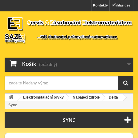
Kontakty
Přihlásit se
Košík
(prázdný)
Elektroinstalační prvky
Napájecí zdroje
Delta
Sync
SYNC