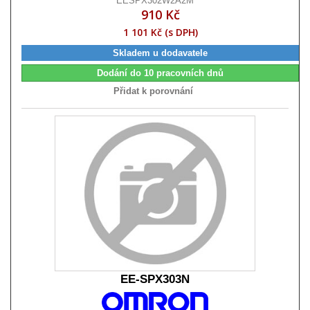
EESPX302W2A2M
910 Kč
1 101 Kč (s DPH)
Skladem u dodavatele
Dodání do 10 pracovních dnů
Přidat k porovnání
EE-SPX303N