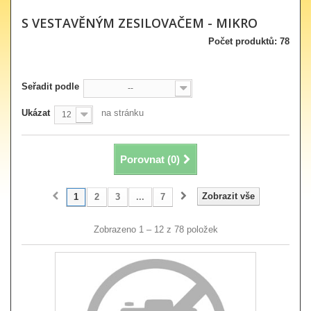
S VESTAVĚNÝM ZESILOVAČEM - MIKRO
Počet produktů: 78
Seřadit podle
--
Ukázat
na stránku
12
Porovnat (
0
)
Zobrazit vše
1
2
3
...
7
Zobrazeno 1 – 12 z 78 položek