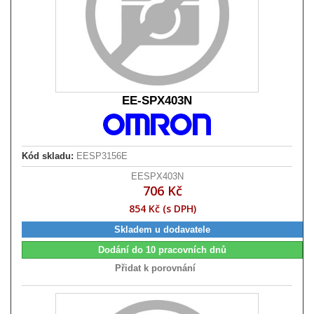
EE-SPX403N
Kód skladu:
EESP3156E
EESPX403N
706 Kč
854 Kč (s DPH)
Skladem u dodavatele
Dodání do 10 pracovních dnů
Přidat k porovnání