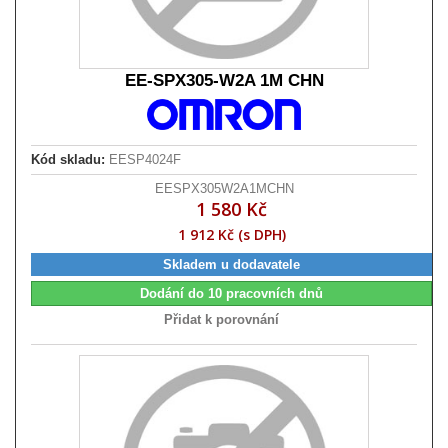
EE-SPX305-W2A 1M CHN
Kód skladu:
EESP4024F
EESPX305W2A1MCHN
1 580 Kč
1 912 Kč (s DPH)
Skladem u dodavatele
Dodání do 10 pracovních dnů
Přidat k porovnání