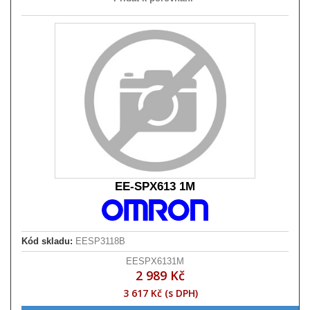
EE-SPX613 1M
Kód skladu:
EESP3118B
EESPX6131M
2 989 Kč
3 617 Kč (s DPH)