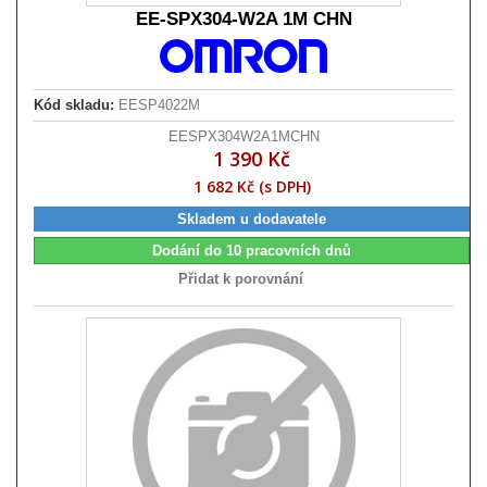
EE-SPX304-W2A 1M CHN
Kód skladu:
EESP4022M
EESPX304W2A1MCHN
1 390 Kč
1 682 Kč (s DPH)
Skladem u dodavatele
Dodání do 10 pracovních dnů
Přidat k porovnání