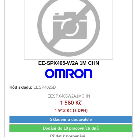
EE-SPX405-W2A 1M CHN
Kód skladu:
EESP4025D
EESPX405W2A1MCHN
1 580 Kč
1 912 Kč (s DPH)
Skladem u dodavatele
Dodání do 10 pracovních dnů
Přidat k porovnání