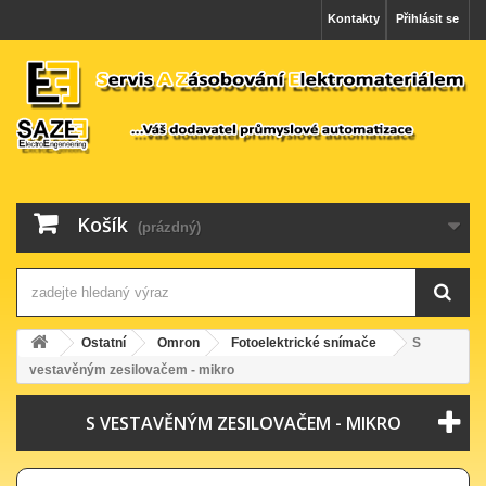
Kontakty
Přihlásit se
Košík
(prázdný)
Ostatní
Omron
Fotoelektrické snímače
S
vestavěným zesilovačem - mikro
S VESTAVĚNÝM ZESILOVAČEM - MIKRO