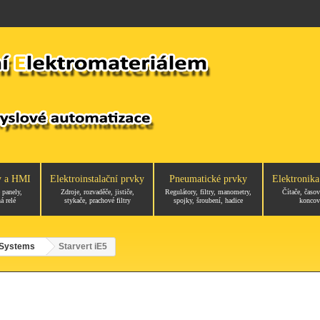
y a HMI
Elektroinstalační prvky
Pneumatické prvky
Elektronika
 panely,
Zdroje, rozvaděče, jističe,
Regulátory, filtry, manometry,
Čítače, časov
á relé
stykače, prachové filtry
spojky, šroubení, hadice
koncov
l Systems
Starvert iE5