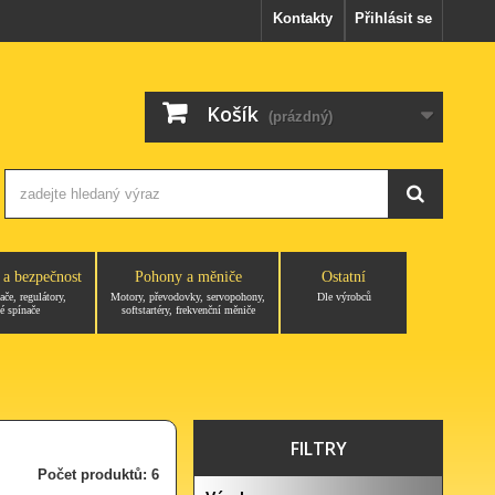
Kontakty
Přihlásit se
Košík
(prázdný)
 a bezpečnost
Pohony a měniče
Ostatní
ače, regulátory,
Motory, převodovky, servopohony,
Dle výrobců
é spínače
softstartéry, frekvenční měniče
FILTRY
Počet produktů: 6