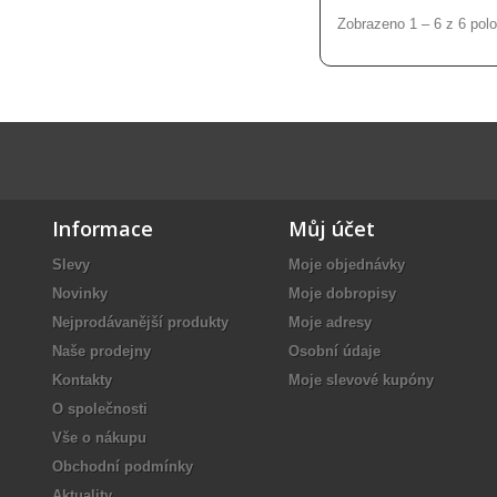
Zobrazeno 1 – 6 z 6 pol
Informace
Můj účet
Slevy
Moje objednávky
Novinky
Moje dobropisy
Nejprodávanější produkty
Moje adresy
Naše prodejny
Osobní údaje
Kontakty
Moje slevové kupóny
O společnosti
Vše o nákupu
Obchodní podmínky
Aktuality