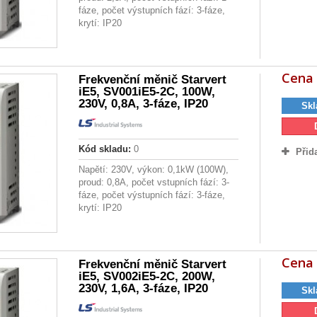
fáze, počet výstupních fází: 3-fáze,
krytí: IP20
Cena 
Frekvenční měnič Starvert
iE5, SV001iE5-2C, 100W,
230V, 0,8A, 3-fáze, IP20
Skl
Kód skladu:
0
Přid
Napětí: 230V, výkon: 0,1kW (100W),
proud: 0,8A, počet vstupních fází: 3-
fáze, počet výstupních fází: 3-fáze,
krytí: IP20
Cena 
Frekvenční měnič Starvert
iE5, SV002iE5-2C, 200W,
230V, 1,6A, 3-fáze, IP20
Skl