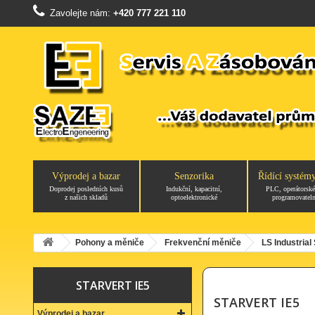
Zavolejte nám:
+420 777 221 110
Výprodej a bazar
Senzorika
Řídící systém
Doprodej posledních kusů
Indukční, kapacitní,
PLC, operátorské
z našich skladů
optoelektronické
programovateln
Pohony a měniče
Frekvenční měniče
LS Industria
STARVERT IE5
STARVERT IE5
Výprodej a bazar