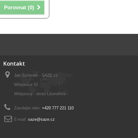
Porovnat (
0
)
Kontakt
Jan Szromek - SAZE.cz
Miřejovice 52
Miřejovice - okres Litoměřice
Zavolejte nám:
+420 777 221 110
E-mail:
saze@saze.cz