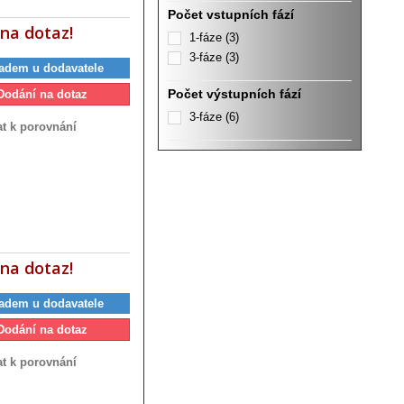
Počet vstupních fází
na dotaz!
1-fáze
(3)
3-fáze
(3)
adem u dodavatele
Počet výstupních fází
Dodání na dotaz
3-fáze
(6)
at k porovnání
na dotaz!
adem u dodavatele
Dodání na dotaz
at k porovnání