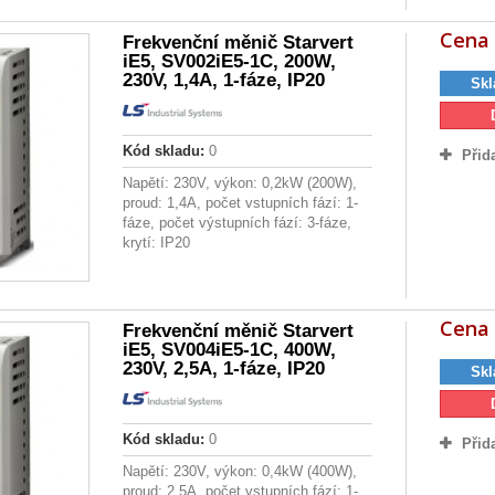
Cena 
Frekvenční měnič Starvert
iE5, SV002iE5-1C, 200W,
230V, 1,4A, 1-fáze, IP20
Skl
Kód skladu:
0
Přid
Napětí: 230V, výkon: 0,2kW (200W),
proud: 1,4A, počet vstupních fází: 1-
fáze, počet výstupních fází: 3-fáze,
krytí: IP20
Cena 
Frekvenční měnič Starvert
iE5, SV004iE5-1C, 400W,
230V, 2,5A, 1-fáze, IP20
Skl
Kód skladu:
0
Přid
Napětí: 230V, výkon: 0,4kW (400W),
proud: 2,5A, počet vstupních fází: 1-