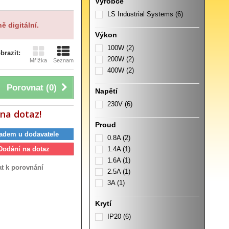
Výrobce
LS Industrial Systems
(6)
ě digitální.
Výkon
100W
(2)
brazit:
200W
(2)
Mřížka
Seznam
400W
(2)
Porovnat (
0
)
Napětí
230V
(6)
na dotaz!
Proud
adem u dodavatele
0.8A
(2)
Dodání na dotaz
1.4A
(1)
1.6A
(1)
at k porovnání
2.5A
(1)
3A
(1)
Krytí
IP20
(6)