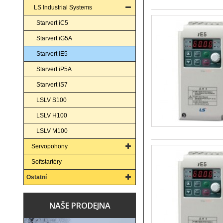
LS Industrial Systems
Starvert iC5
Starvert iG5A
Starvert iE5
Starvert iP5A
Starvert iS7
LSLV S100
LSLV H100
LSLV M100
Servopohony
Softstartéry
Ostatní
NAŠE PRODEJNA