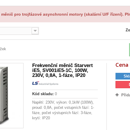
měnič pro trojfázové asynchronní motory (skalární U/F řízení). Pln
Zo
ožek
Cena 
Frekvenční měnič Starvert
iE5, SV001iE5-1C, 100W,
230V, 0,8A, 1-fáze, IP20
Skl
Kód skladu:
0
Přid
Napětí: 230V, výkon: 0,1kW (100W),
proud: 0,8A, počet vstupních fází: 1-
fáze, počet výstupních fází: 3-fáze,
krytí: IP20