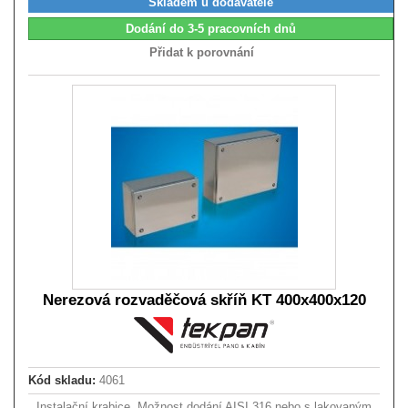
Skladem u dodavatele
Dodání do 3-5 pracovních dnů
Přidat k porovnání
Nerezová rozvaděčová skříň KT 400x400x120
Kód skladu:
4061
Instalační krabice. Možnost dodání AISI 316 nebo s lakovaným