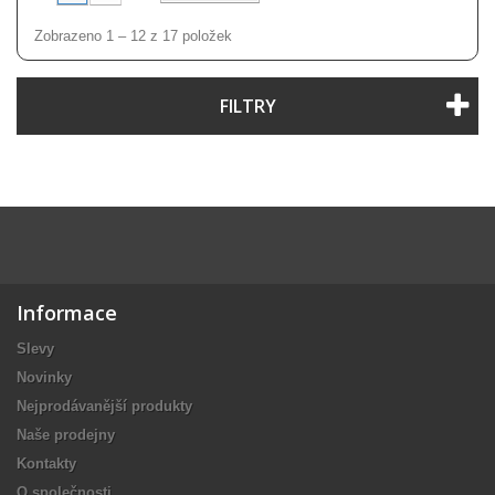
Zobrazeno 1 – 12 z 17 položek
FILTRY
Informace
Slevy
Novinky
Nejprodávanější produkty
Naše prodejny
Kontakty
O společnosti