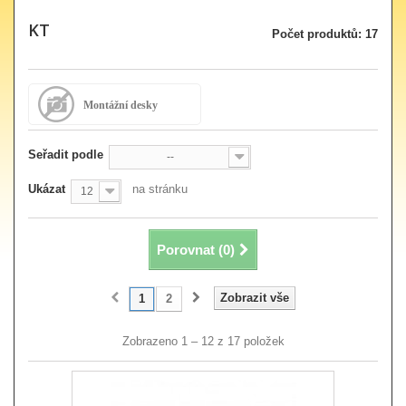
KT
Počet produktů: 17
Montážní desky
Seřadit podle
--
Ukázat
na stránku
12
Porovnat (
0
)
Zobrazit vše
1
2
Zobrazeno 1 – 12 z 17 položek