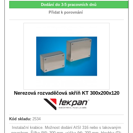
Dodání do 3-5 pracovních dnů
Přidat k porovnání
Nerezová rozvaděčová skříň KT 300x200x120
Kód skladu:
2534
Instalační krabice. Možnost dodání AISI 316 nebo s lakovaným
povrchem. Šířka (W): 300 mm, výška (H): 200 mm, hloubka (D):