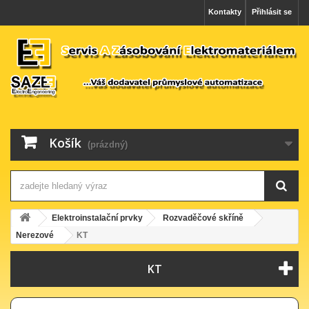
Kontakty
Přihlásit se
Košík
(prázdný)
Elektroinstalační prvky
Rozvaděčové skříně
Nerezové
KT
KT