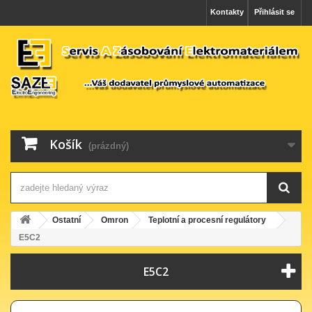
Kontakty
Přihlásit se
Košík
(prázdný)
Ostatní
Omron
Teplotní a procesní regulátory
E5C2
E5C2