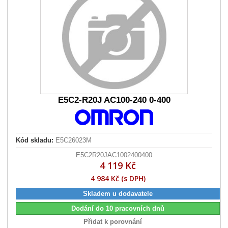
E5C2-R20J AC100-240 0-400
Kód skladu:
E5C26023M
E5C2R20JAC1002400400
4 119 Kč
4 984 Kč (s DPH)
Skladem u dodavatele
Dodání do 10 pracovních dnů
Přidat k porovnání