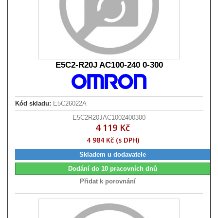
E5C2-R20J AC100-240 0-300
Kód skladu:
E5C26022A
E5C2R20JAC1002400300
4 119 Kč
4 984 Kč (s DPH)
Skladem u dodavatele
Dodání do 10 pracovních dnů
Přidat k porovnání