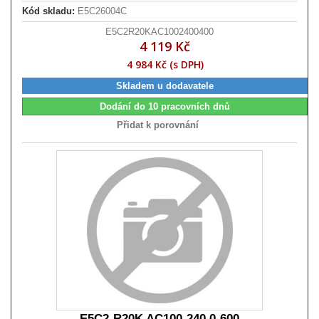
Kód skladu:
E5C26004C
E5C2R20KAC1002400400
4 119 Kč
4 984 Kč (s DPH)
Skladem u dodavatele
Dodání do 10 pracovních dnů
Přidat k porovnání
E5C2-R20K AC100-240 0-600