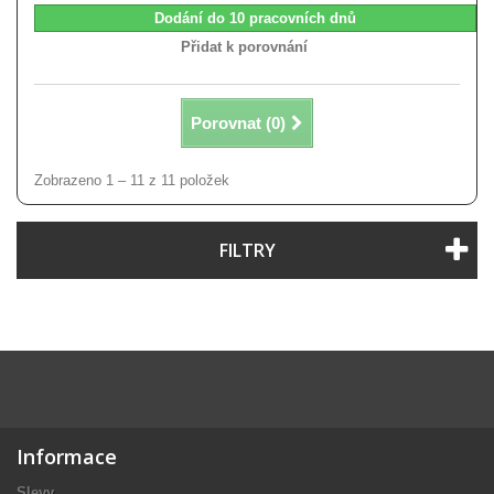
Dodání do 10 pracovních dnů
Přidat k porovnání
Porovnat (
0
)
Zobrazeno 1 – 11 z 11 položek
FILTRY
Informace
Slevy