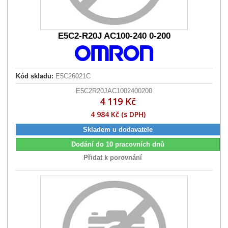
E5C2-R20J AC100-240 0-200
Kód skladu:
E5C26021C
E5C2R20JAC1002400200
4 119 Kč
4 984 Kč (s DPH)
Skladem u dodavatele
Dodání do 10 pracovních dnů
Přidat k porovnání