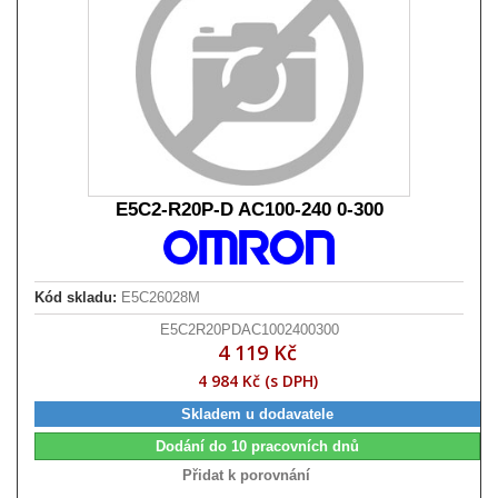
E5C2-R20P-D AC100-240 0-300
Kód skladu:
E5C26028M
E5C2R20PDAC1002400300
4 119 Kč
4 984 Kč (s DPH)
Skladem u dodavatele
Dodání do 10 pracovních dnů
Přidat k porovnání