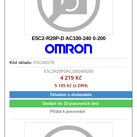
E5C2-R20P-D AC100-240 0-200
Kód skladu:
E5C26027B
E5C2R20PDAC1002400200
4 219 Kč
5 105 Kč (s DPH)
Skladem u dodavatele
Dodání do 10 pracovních dnů
Přidat k porovnání