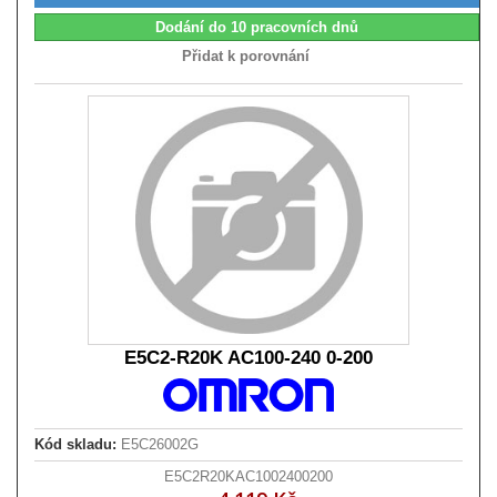
Dodání do 10 pracovních dnů
Přidat k porovnání
E5C2-R20K AC100-240 0-200
Kód skladu:
E5C26002G
E5C2R20KAC1002400200