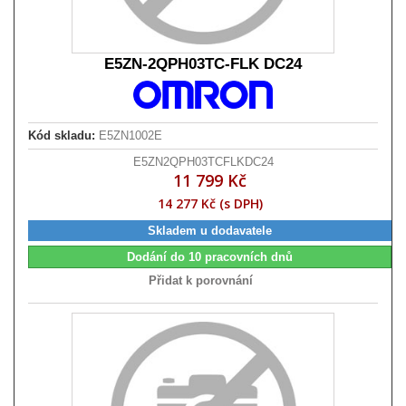
E5ZN-2QPH03TC-FLK DC24
Kód skladu:
E5ZN1002E
E5ZN2QPH03TCFLKDC24
11 799 Kč
14 277 Kč (s DPH)
Skladem u dodavatele
Dodání do 10 pracovních dnů
Přidat k porovnání