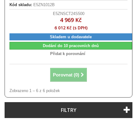
Kód skladu:
E5ZN1012B
E5ZNSCT24S500
4 969 Kč
6 012 Kč (s DPH)
Skladem u dodavatele
Dodání do 10 pracovních dnů
Přidat k porovnání
Porovnat (
0
)
Zobrazeno 1 – 6 z 6 položek
FILTRY