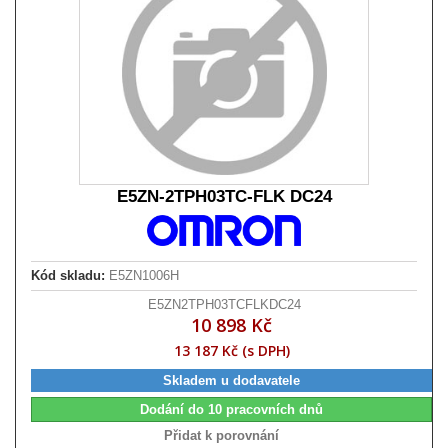
E5ZN-2TPH03TC-FLK DC24
Kód skladu:
E5ZN1006H
E5ZN2TPH03TCFLKDC24
10 898 Kč
13 187 Kč (s DPH)
Skladem u dodavatele
Dodání do 10 pracovních dnů
Přidat k porovnání