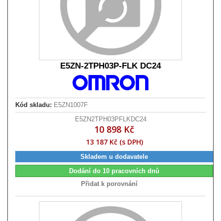
E5ZN-2TPH03P-FLK DC24
Kód skladu:
E5ZN1007F
E5ZN2TPH03PFLKDC24
10 898 Kč
13 187 Kč (s DPH)
Skladem u dodavatele
Dodání do 10 pracovních dnů
Přidat k porovnání