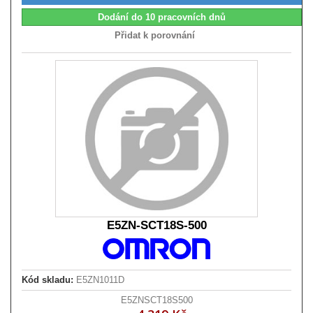
Dodání do 10 pracovních dnů
Přidat k porovnání
E5ZN-SCT18S-500
Kód skladu:
E5ZN1011D
E5ZNSCT18S500