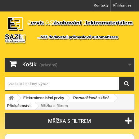
Kontakty
Přihlásit se
Košík
(prázdný)
Elektroinstalační prvky
Rozvaděčové skříně
Příslušenství
Mřížka s filtrem
MŘÍŽKA S FILTREM