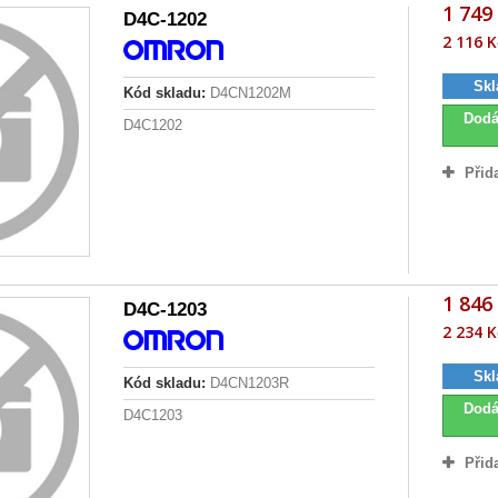
1 749
D4C-1202
2 116 K
Skl
Kód skladu:
D4CN1202M
Dodá
D4C1202
Přid
1 846
D4C-1203
2 234 K
Skl
Kód skladu:
D4CN1203R
Dodá
D4C1203
Přid