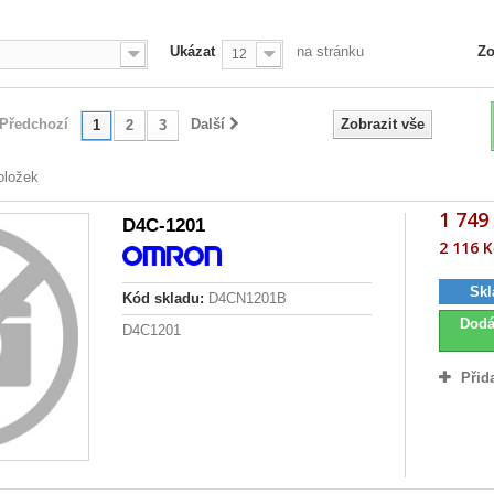
Ukázat
na stránku
Zo
12
Předchozí
Další
Zobrazit vše
1
2
3
oložek
1 749
D4C-1201
2 116 K
Skl
Kód skladu:
D4CN1201B
Dodá
D4C1201
Přid