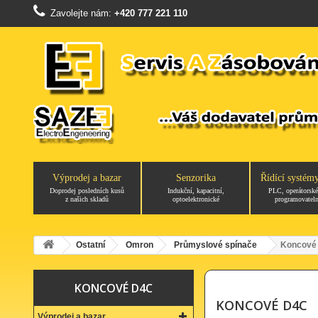
Zavolejte nám:
+420 777 221 110
Výprodej a bazar
Senzorika
Řídící systém
Doprodej posledních kusů
Indukční, kapacitní,
PLC, operátorské
z našich skladů
optoelektronické
programovateln
Ostatní
Omron
Průmyslové spínače
Koncové
KONCOVÉ D4C
KONCOVÉ D4C
Výprodej a bazar