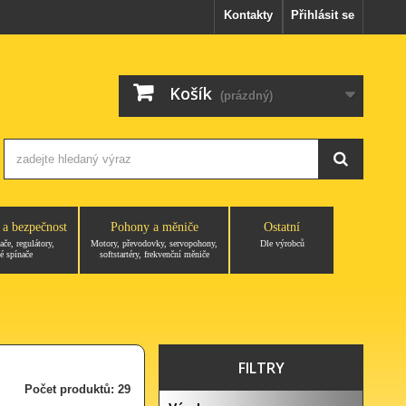
Kontakty
Přihlásit se
Košík
(prázdný)
 a bezpečnost
Pohony a měniče
Ostatní
ače, regulátory,
Motory, převodovky, servopohony,
Dle výrobců
é spínače
softstartéry, frekvenční měniče
FILTRY
Počet produktů: 29