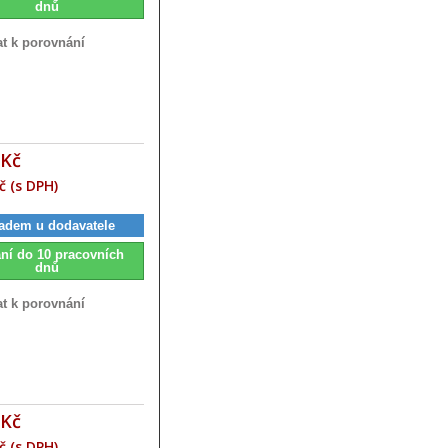
dnů
at k porovnání
 Kč
č (s DPH)
adem u dodavatele
ní do 10 pracovních
dnů
at k porovnání
 Kč
č (s DPH)