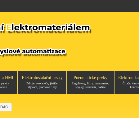
y a HMI
Elektroinstalační prvky
Pneumatické prvky
Elektronika
 panely,
Zdroje, rozvaděče, jističe,
Regulátory, filtry, manometry,
Čítače, časov
á relé
stykače, prachové filtry
spojky, šroubení, hadice
koncov
 D4C