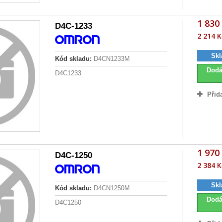
1 830
D4C-1233
2 214 K
Skl
Kód skladu:
D4CN1233M
Dodá
D4C1233
Přid
1 970
D4C-1250
2 384 K
Skl
Kód skladu:
D4CN1250M
Dodá
D4C1250