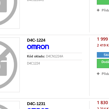
Přid
1 999
D4C-1224
2 419 K
Skl
Kód skladu:
D4CN1224A
Dodá
D4C1224
Přid
1 830
D4C-1231
2 214 K