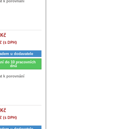
at k porovnání
 Kč
č (s DPH)
adem u dodavatele
ní do 10 pracovních
dnů
at k porovnání
 Kč
č (s DPH)
adem u dodavatele