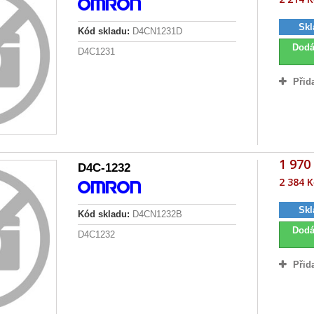
Skl
Kód skladu:
D4CN1231D
Dodá
D4C1231
Přid
1 970
D4C-1232
2 384 K
Skl
Kód skladu:
D4CN1232B
Dodá
D4C1232
Přid