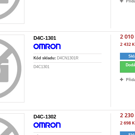
Přid
2 010
D4C-1301
2 432 K
Skl
Kód skladu:
D4CN1301R
Dodá
D4C1301
Přid
2 230
D4C-1302
2 698 K
Skl