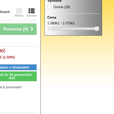
Výrobce
Omron
(29)
brazit:
Mřížka
Seznam
Cena
1 580Kč - 3 375Kč
Porovnat (
0
)
 Kč
č (s DPH)
adem u dodavatele
ní do 10 pracovních
dnů
at k porovnání