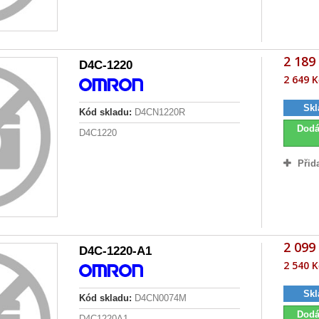
2 189
D4C-1220
2 649 K
Skl
Kód skladu:
D4CN1220R
Dodá
D4C1220
Přid
2 099
D4C-1220-A1
2 540 K
Skl
Kód skladu:
D4CN0074M
Dodá
D4C1220A1