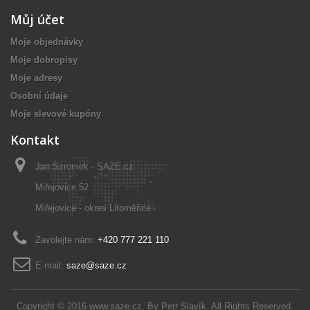
Můj účet
Moje objednávky
Moje dobropisy
Moje adresy
Osobní údaje
Moje slevové kupóny
Kontakt
Jan Szromek - SAZE.cz
Miřejovice 52
Miřejovice - okres Litoměřice
Zavolejte nám:
+420 777 221 110
E-mail:
saze@saze.cz
Copyright © 2016
www.saze.cz
, By
Petr Slavík
. All Rights Reserved.