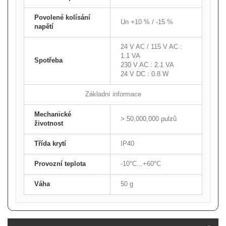
Povolené kolísání
Un +10 % / -15 %
napětí
24 V AC / 115 V AC :
1.1 VA
Spotřeba
230 V AC : 2.1 VA
24 V DC : 0.8 W
Základní informace
Mechanické
> 50,000,000 pulzů
životnost
Třída krytí
IP40
Provozní teplota
-10°C...+60°C
Váha
50 g