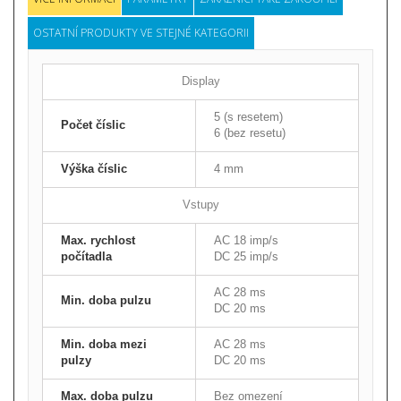
OSTATNÍ PRODUKTY VE STEJNÉ KATEGORII
Display
5 (s resetem)
Počet číslic
6 (bez resetu)
Výška číslic
4 mm
Vstupy
Max. rychlost
AC 18 imp/s
počítadla
DC 25 imp/s
AC 28 ms
Min. doba pulzu
DC 20 ms
Min. doba mezi
AC 28 ms
pulzy
DC 20 ms
Max. doba pulzu
Bez omezení