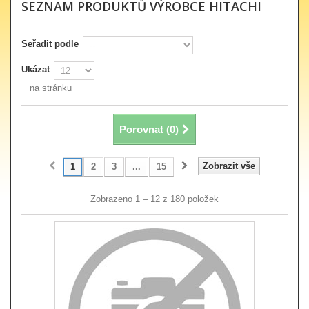
SEZNAM PRODUKTŮ VÝROBCE HITACHI
Seřadit podle
Ukázat
na stránku
Porovnat (
0
)
Zobrazit vše
1
2
3
...
15
Zobrazeno 1 – 12 z 180 položek