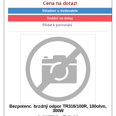
Cena na dotaz!
Skladem u dodavatele
Dodání na dotaz
Přidat k porovnání
Bezpotenc. brzdný odpor TR316/100R, 100ohm,
300W