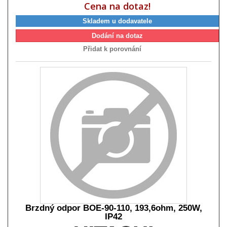
Cena na dotaz!
Skladem u dodavatele
Dodání na dotaz
Přidat k porovnání
Brzdný odpor BOE-90-110, 193,6ohm, 250W,
IP42