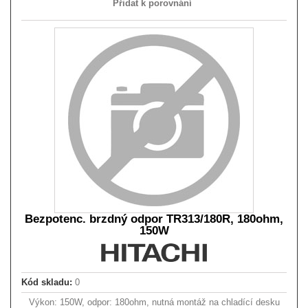
Přidat k porovnání
Bezpotenc. brzdný odpor TR313/180R, 180ohm,
150W
Kód skladu:
0
Výkon: 150W, odpor: 180ohm, nutná montáž na chladící desku