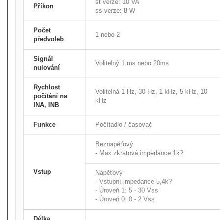
st verze: 10 VA
Příkon
ss verze: 8 W
Počet
1 nebo 2
předvoleb
Signál
Volitelný 1 ms nebo 20ms
nulování
Rychlost
Volitelná 1 Hz, 30 Hz, 1 kHz, 5 kHz, 10
počítání na
kHz
INA, INB
Funkce
Počítadlo / časovač
Beznapěťový
- Max.zkratová impedance 1k?
Vstup
Napěťový
- Vstupní impedance 5,4k?
- Úroveň 1: 5 - 30 Vss
- Úroveň 0: 0 - 2 Vss
Délka