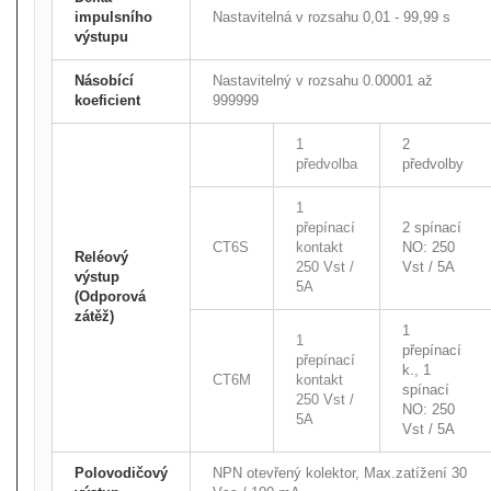
impulsního
Nastavitelná v rozsahu 0,01 - 99,99 s
výstupu
Násobící
Nastavitelný v rozsahu 0.00001 až
koeficient
999999
1
2
předvolba
předvolby
1
přepínací
2 spínací
CT6S
kontakt
NO: 250
Reléový
250 Vst /
Vst / 5A
výstup
5A
(Odporová
zátěž)
1
1
přepínací
přepínací
k., 1
CT6M
kontakt
spínací
250 Vst /
NO: 250
5A
Vst / 5A
Polovodičový
NPN otevřený kolektor, Max.zatížení 30