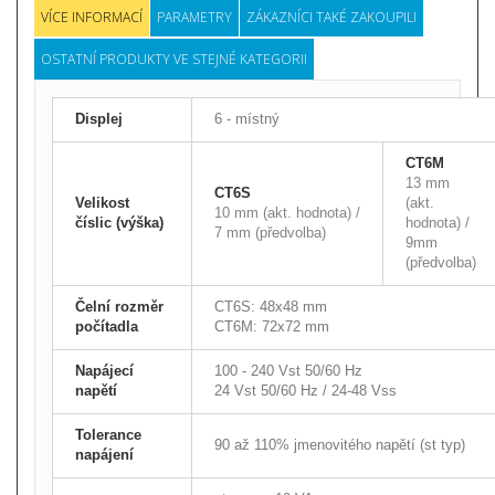
VÍCE INFORMACÍ
PARAMETRY
ZÁKAZNÍCI TAKÉ ZAKOUPILI
OSTATNÍ PRODUKTY VE STEJNÉ KATEGORII
Displej
6 - místný
CT6M
13 mm
CT6S
Velikost
(akt.
10 mm (akt. hodnota) /
číslic (výška)
hodnota) /
7 mm (předvolba)
9mm
(předvolba)
Čelní rozměr
CT6S: 48x48 mm
počítadla
CT6M: 72x72 mm
Napájecí
100 - 240 Vst 50/60 Hz
napětí
24 Vst 50/60 Hz / 24-48 Vss
Tolerance
90 až 110% jmenovitého napětí (st typ)
napájení