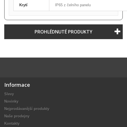
Krytí
IP65 z čelního panelu
PROHLÉDNUTÉ PRODUKTY
Informace
Slevy
Novinky
Nejprodávanější produkty
Naše prodejny
Kontakty