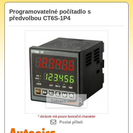
Programovatelné počítadlo s
předvolbou CT6S-1P4
Zobrazit větší
* obrázek má pouze ilustrační charakter
Poslat příteli