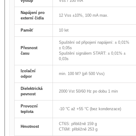
výstup
Vss / 100 mA
Napájení pro
12 Vss ±10%, 100 mA max.
externí čidla
Paměť
10 let
Spuštění od připojení napájení: ± 0,01%
Přesnost
± 0,05s
času
Spuštění signálem START: ± 0,01% ±
0,03s
Izolační
min. 100 M? (při 500 Vss)
odpor
Dielektrická
2000 Vst 50/60 Hz po dobu 1 min
pevnost
Provozní
-10 °C až +55 °C (bez kondenzace)
teplota
CT6S: přibližně 159 g
Hmotnost
CT6M: přibližně 253 g