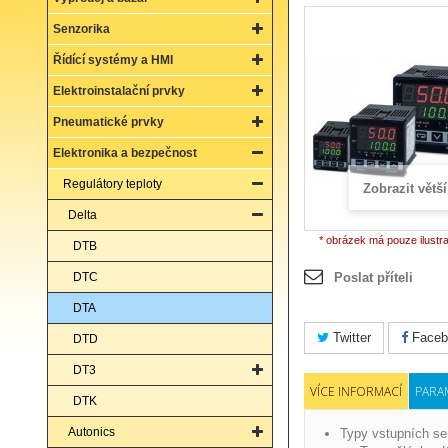
Senzorika
Řídící systémy a HMI
Elektroinstalační prvky
Pneumatické prvky
Elektronika a bezpečnost
Regulátory teploty
Zobrazit větší
Delta
* obrázek má pouze ilustr
DTB
DTC
Poslat příteli
DTA
Twitter
Faceb
DTD
DT3
VÍCE INFORMACÍ
PARA
DTK
Autonics
Typy vstupních se