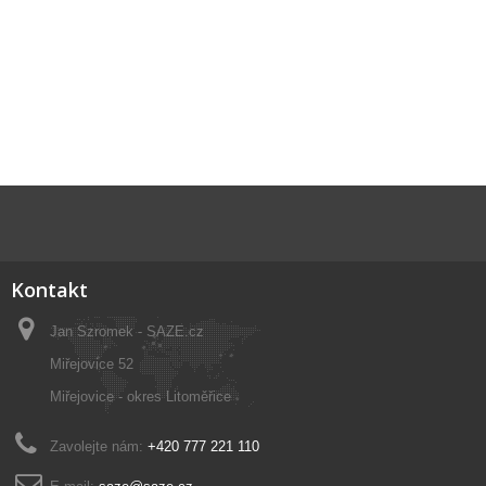
Kontakt
Jan Szromek - SAZE.cz
Miřejovice 52
Miřejovice - okres Litoměřice
Zavolejte nám:
+420 777 221 110