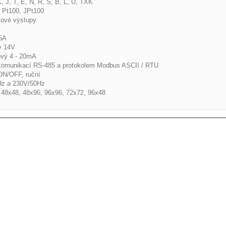
, J, T, E, N, R, S, B, L, U, TXK
 Pt100, JPt100
mové výstupy
5A
y 14V
ový 4 - 20mA
 komunikací RS-485 a protokolem Modbus ASCII / RTU
 ON/OFF, ruční
Hz a 230V/50Hz
48x48, 48x96, 96x96, 72x72, 96x48