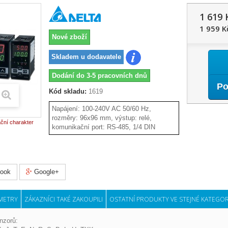
1 619 
1 959 K
Nové zboží
Skladem u dodavatele
Dodání do 3-5 pracovních dnů
Po
Kód skladu:
1619
Napájení: 100-240V AC 50/60 Hz,
rozměry: 96x96 mm, výstup: relé,
ační charakter
komunikační port: RS-485, 1/4 DIN
ook
Google+
METRY
ZÁKAZNÍCI TAKÉ ZAKOUPILI
OSTATNÍ PRODUKTY VE STEJNÉ KATEGOR
nzorů: