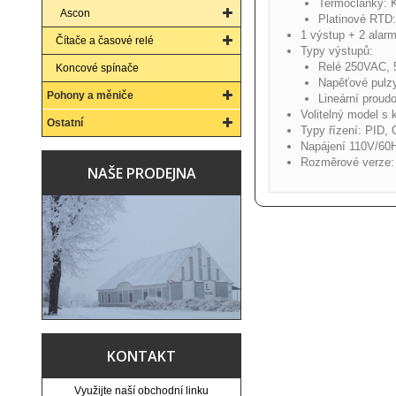
Termočlánky: K
Ascon
Platinové RTD:
1 výstup + 2 alar
Čítače a časové relé
Typy výstupů:
Relé 250VAC, 
Koncové spínače
Napěťové pulz
Pohony a měniče
Lineární proud
Volitelný model s
Ostatní
Typy řízení: PID,
Napájení 110V/60
Rozměrové verze: 
NAŠE PRODEJNA
KONTAKT
Využijte naší obchodní linku