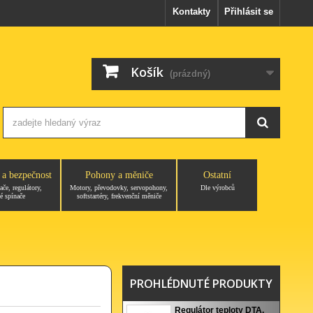
Kontakty
Přihlásit se
Košík
(prázdný)
 a bezpečnost
Pohony a měniče
Ostatní
ače, regulátory,
Motory, převodovky, servopohony,
Dle výrobců
é spínače
softstartéry, frekvenční měniče
PROHLÉDNUTÉ PRODUKTY
Regulátor teploty DTA,