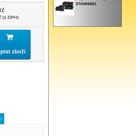
DTA9696R1
Kč
č (s DPH)
ptat zboží
II