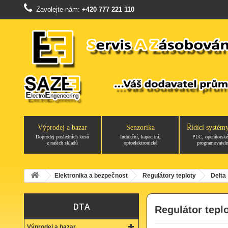
Zavolejte nám:
+420 777 221 110
Výprodej a bazar
Senzorika
Řídící systém
Doprodej posledních kusů
Indukční, kapacitní,
PLC, operátorské
z našich skladů
optoelektronické
programovateln
Elektronika a bezpečnost
Regulátory teploty
Delta
DTA
Regulátor tep
Výprodej a bazar