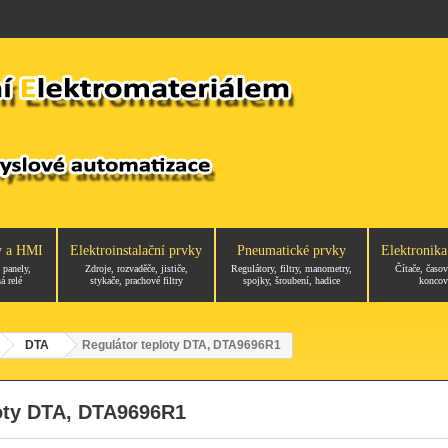
y a HMI
Elektroinstalační prvky
Pneumatické prvky
Elektronika
 panely,
Zdroje, rozvaděče, jističe,
Regulátory, filtry, manometry,
Čítače, časov
á relé
stykače, prachové filtry
spojky, šroubení, hadice
koncov
DTA
Regulátor teploty DTA, DTA9696R1
loty DTA, DTA9696R1