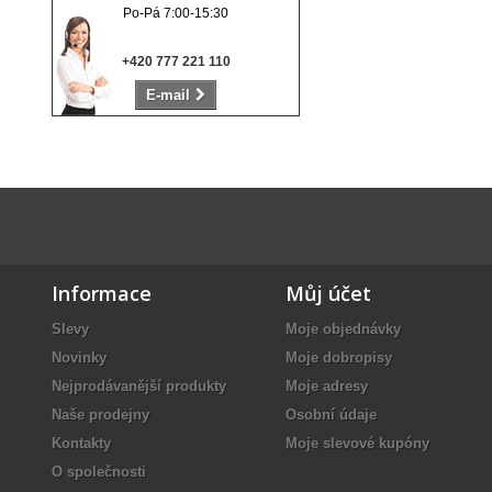
Po-Pá 7:00-15:30
+420 777 221 110
E-mail
Informace
Můj účet
Slevy
Moje objednávky
Novinky
Moje dobropisy
Nejprodávanější produkty
Moje adresy
Naše prodejny
Osobní údaje
Kontakty
Moje slevové kupóny
O společnosti