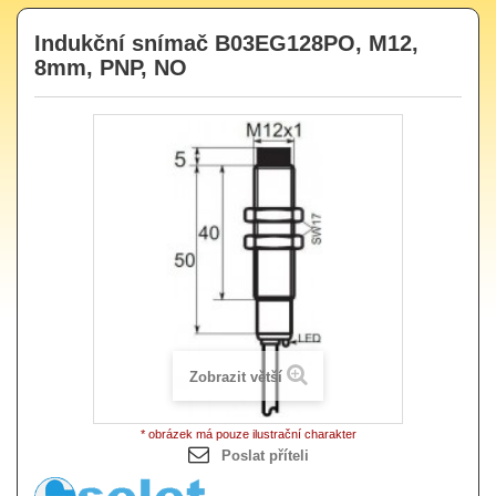
Indukční snímač B03EG128PO, M12,
8mm, PNP, NO
Zobrazit větší
* obrázek má pouze ilustrační charakter
Poslat příteli