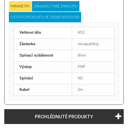
PARAMETRY
ZÁKAZNÍCI TAKÉ ZAKOUPILI
OSTATNÍ PRODUKTY VE STEJNÉ KATEGORII
Velikost těla
M12
Zástavba
nezapuštěný
Spínací vzdálenost
8mm
Výstup
PNP
Spínání
NO
Kabel
2m
PROHLÉDNUTÉ PRODUKTY