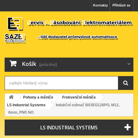
Kontakty
Přihlásit se
Košík
(prázdný)
Pohony a měniče
Frekvenční měniče
LS Industrial Systems
Indukční snímač B03EG128PO, M12,
8mm, PNP, NO
LS INDUSTRIAL SYSTEMS