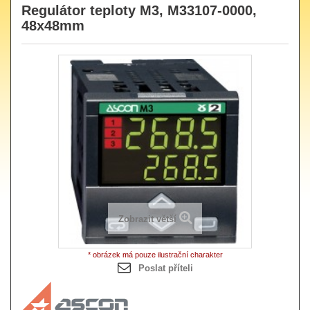
Regulátor teploty M3, M33107-0000,
48x48mm
Zobrazit větší
* obrázek má pouze ilustrační charakter
Poslat příteli