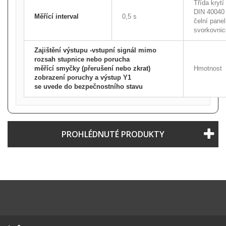
Třída krytí
DIN 40040
Měřící interval
0,5 s
čelní panel
svorkovnic
Zajištění výstupu -vstupní signál mimo
rozsah stupnice nebo porucha
měřící smyčky (přerušení nebo zkrat)
Hmotnost
zobrazení poruchy a výstup Y1
se uvede do bezpečnostního stavu
PROHLÉDNUTÉ PRODUKTY