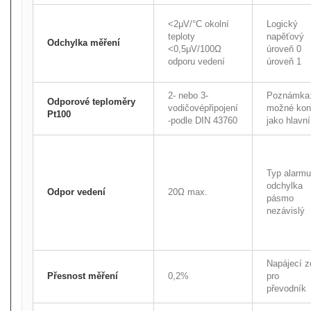
<2μV/°C okolní
Logický
teploty
napěťový
Odchylka měření
<0,5μV/100Ω
úroveň 0
odporu vedení
úroveň 1
2- nebo 3-
Poznámka: 
Odporové teploměry
vodičovépřipojení
možné konf
Pt100
-podle DIN 43760
jako hlavn
Typ alarmu
odchylka
Odpor vedení
20Ω max.
pásmo
nezávislý
Napájecí z
Přesnost měření
0,2%
pro
převodník