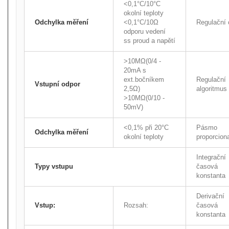
<0,1°C/10°C
okolní teploty
Odchylka měření
<0,1°C/10Ω
Regulační 
odporu vedení
ss proud a napětí
>10MΩ(0/4 -
20mA s
ext.bočníkem
Regulační
Vstupní odpor
2,5Ω)
algoritmus
>10MΩ(0/10 -
50mV)
<0,1% při 20°C
Pásmo
Odchylka měření
okolní teploty
proporciona
Integrační
Typy vstupu
časová
konstanta
Derivační
Vstup:
Rozsah:
časová
konstanta