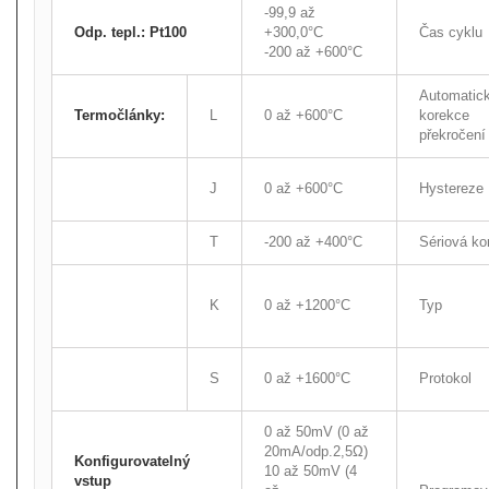
-99,9 až
Odp. tepl.: Pt100
+300,0°C
Čas cyklu
-200 až +600°C
Automatic
Termočlánky:
L
0 až +600°C
korekce
překročení
J
0 až +600°C
Hystereze
T
-200 až +400°C
Sériová k
K
0 až +1200°C
Typ
S
0 až +1600°C
Protokol
0 až 50mV (0 až
20mA/odp.2,5Ω)
Konfigurovatelný
10 až 50mV (4
vstup