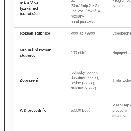
až
Programov
mA a V ve
20mA/odp.2,5Ω)
rychlost
fyzikálních
jiné vst. úrovně a
jednotkách
rozsahy
na objednávku
Rozsah stupnice
-999 až +9999
Všeobecné 
Minimální rozsah
100 dílků
Napájecí n
stupnice
jednotky (xxxx),
desetiny (xxx,x),
Zobrazení
Třída izola
setiny (xx,xx),
tisíciny (x,xxx)
Mezní tepl
A/D převodník
50000 bodů
provozní
skladovací