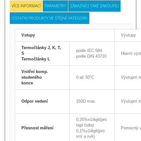
VÍCE INFORMACÍ
PARAMETRY
ZÁKAZNÍCI TAKÉ ZAKOUPILI
OSTATNÍ PRODUKTY VE STEJNÉ KATEGORII
Vstupy
Výstupy
Termočlánky J, K, T,
podle IEC 584
S
Hlavní vý
podle DIN 43710
Termočlánky L
Vnitřní komp.
studeného
0 až 50°C
Výstupní r
konce
Odpor vedení
150Ω max.
Výstupní tr
0,25%±1digit(pro
tepl.čidla)
Přesnost měření
Pomocný v
0,1%±1digit(pro
mV a mA)