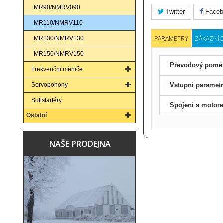
MR90/NMRV090
Twitter
Faceb
MR110/NMRV110
PARAMETRY
ZÁKAZNÍC
MR130/NMRV130
MR150/NMRV150
Převodový pomě
Frekvenční měniče
Servopohony
Vstupní paramet
Softstartéry
Spojení s motor
Ostatní
NAŠE PRODEJNA