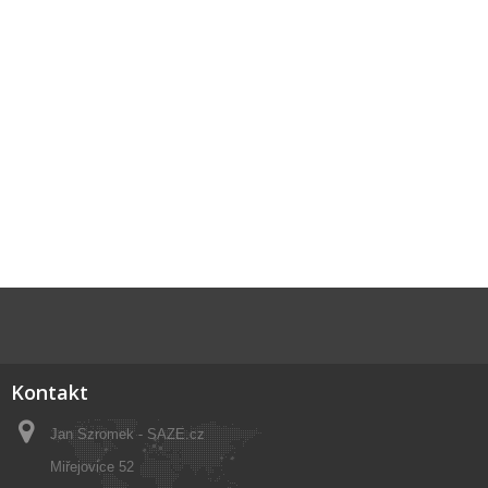
Kontakt
Jan Szromek - SAZE.cz
Miřejovice 52