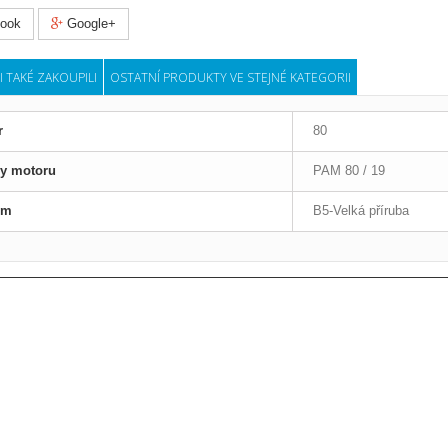
ook
Google+
I TAKÉ ZAKOUPILI
OSTATNÍ PRODUKTY VE STEJNÉ KATEGORII
r
80
ry motoru
PAM 80 / 19
em
B5-Velká příruba