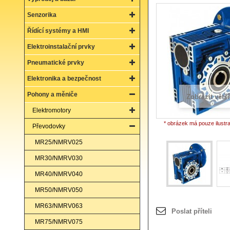
Senzorika
Řídící systémy a HMI
Elektroinstalační prvky
Pneumatické prvky
Elektronika a bezpečnost
Pohony a měniče
Zobrazit větší
Elektromotory
* obrázek má pouze ilustr
Převodovky
MR25/NMRV025
MR30/NMRV030
MR40/NMRV040
MR50/NMRV050
MR63/NMRV063
Poslat příteli
MR75/NMRV075