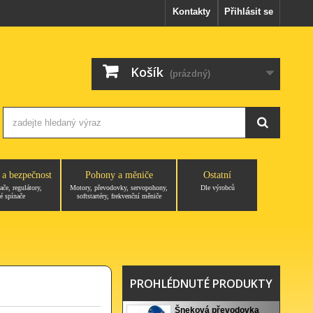
Kontakty
Přihlásit se
Košík
(prázdný)
 a bezpečnost
Pohony a měniče
Ostatní
ače, regulátory,
Motory, převodovky, servopohony,
Dle výrobců
é spínače
softstartéry, frekvenční měniče
PROHLÉDNUTÉ PRODUKTY
Šneková převodovka