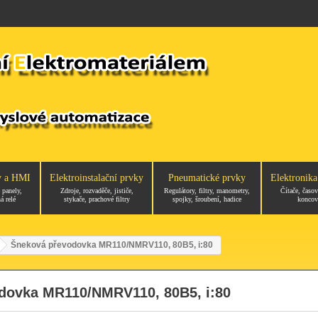
y a HMI
Elektroinstalační prvky
Pneumatické prvky
Elektronika
 panely,
Zdroje, rozvaděče, jističe,
Regulátory, filtry, manometry,
Čítače, časov
á relé
stykače, prachové filtry
spojky, šroubení, hadice
koncov
Šneková převodovka MR110/NMRV110, 80B5, i:80
dovka MR110/NMRV110, 80B5, i:80