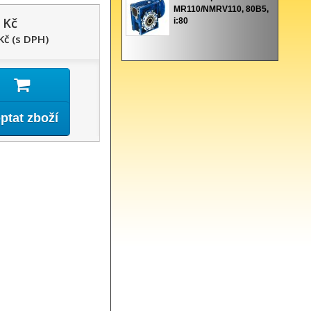
MR110/NMRV110, 80B5,
 Kč
i:80
Kč (s DPH)
ptat zboží