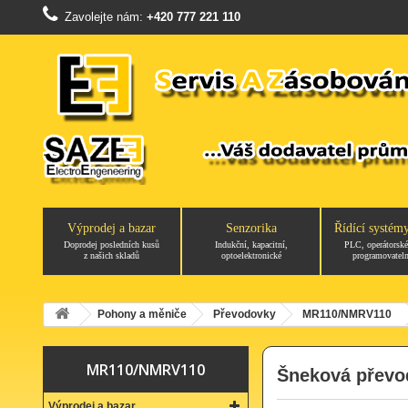
Zavolejte nám:
+420 777 221 110
Výprodej a bazar
Senzorika
Řídící systém
Doprodej posledních kusů
Indukční, kapacitní,
PLC, operátorské
z našich skladů
optoelektronické
programovateln
Pohony a měniče
Převodovky
MR110/NMRV110
MR110/NMRV110
Šneková převo
Výprodej a bazar