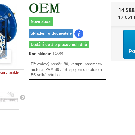
14 588
17 651 
Nové zboží
Skladem u dodavatele
Dodání do 3-5 pracovních dnů
Po
Kód skladu:
14588
Převodový poměr: 80, vstupní parametry
motoru: PAM 80 / 19, spojení s motorem:
ační charakter
B5-Velká příruba