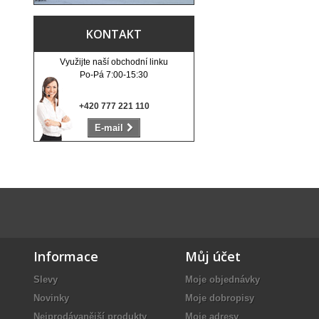
KONTAKT
Využijte naší obchodní linku
Po-Pá 7:00-15:30
+420 777 221 110
E-mail
Informace
Můj účet
Slevy
Moje objednávky
Novinky
Moje dobropisy
Nejprodávanější produkty
Moje adresy