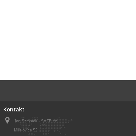
Kontakt
Jan Szromek - SAZE.cz
Miřejovice 52