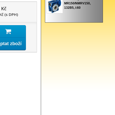
MR150/NMRV150,
 Kč
132B5, i:60
Kč (s DPH)
ptat zboží