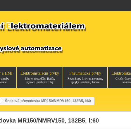
y a HMI
Elektroinstalační prvky
Pneumatické prvky
Elektronika
 panely,
Zdroje, rozvaděče, jističe,
Regulátory, filtry, manometry,
Čítače, časov
á relé
stykače, prachové filtry
spojky, šroubení, hadice
koncov
Šneková převodovka MR150/NMRV150, 132B5, i:60
dovka MR150/NMRV150, 132B5, i:60