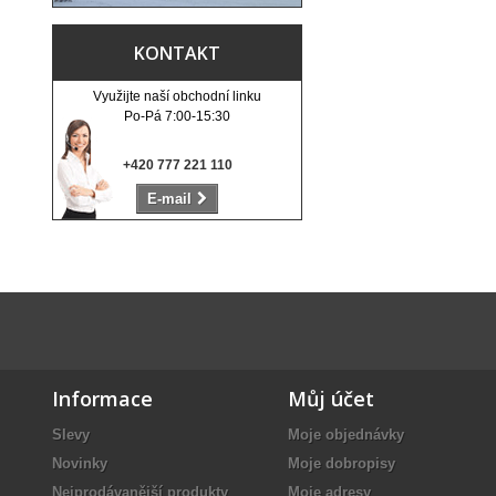
KONTAKT
Využijte naší obchodní linku
Po-Pá 7:00-15:30
+420 777 221 110
E-mail
Informace
Můj účet
Slevy
Moje objednávky
Novinky
Moje dobropisy
Nejprodávanější produkty
Moje adresy