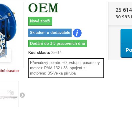
25 614
30 993 
Nové zboží
Skladem u dodavatele
Dodání do 3-5 pracovních dnů
Po
Kód skladu:
25614
Převodový poměr: 60, vstupní parametry
motoru: PAM 132 / 38, spojení s
ační charakter
motorem: B5-Velká příruba