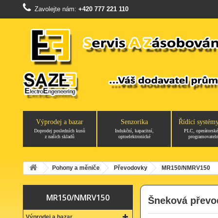
Zavolejte nám:
+420 777 221 110
Výprodej a bazar
Senzorika
Řídící systém
Doprodej posledních kusů
Indukční, kapacitní,
PLC, operátorské
z našich skladů
optoelektronické
programovateln
Pohony a měniče
Převodovky
MR150/NMRV150
MR150/NMRV150
Šneková převo
Výprodej a bazar