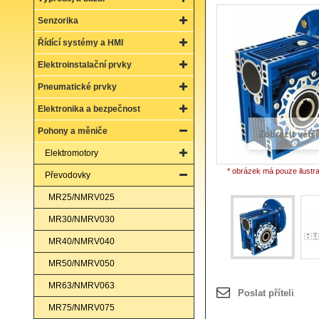
Senzorika
Řídící systémy a HMI
Elektroinstalační prvky
Pneumatické prvky
Elektronika a bezpečnost
Pohony a měniče
Zobrazit větší
Elektromotory
* obrázek má pouze ilustr
Převodovky
MR25/NMRV025
MR30/NMRV030
MR40/NMRV040
MR50/NMRV050
MR63/NMRV063
Poslat příteli
MR75/NMRV075