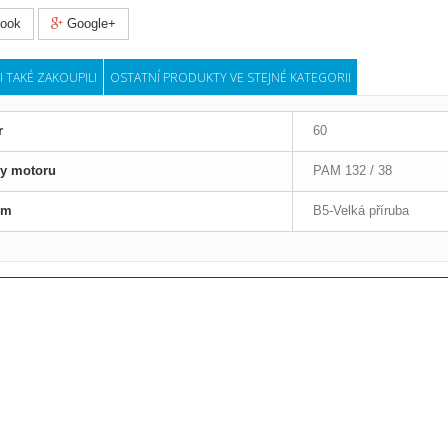
ook
Google+
I TAKÉ ZAKOUPILI
OSTATNÍ PRODUKTY VE STEJNÉ KATEGORII
r
60
ry motoru
PAM 132 / 38
em
B5-Velká příruba