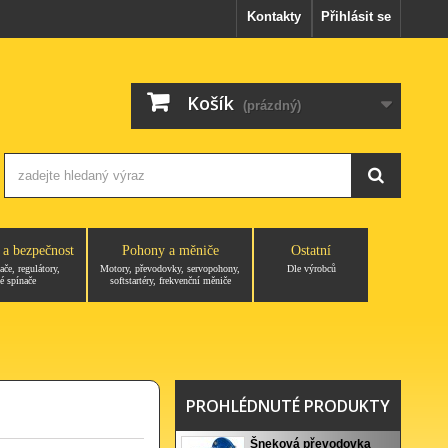
Kontakty
Přihlásit se
Košík
(prázdný)
 a bezpečnost
Pohony a měniče
Ostatní
ače, regulátory,
Motory, převodovky, servopohony,
Dle výrobců
é spínače
softstartéry, frekvenční měniče
PROHLÉDNUTÉ PRODUKTY
Šneková převodovka