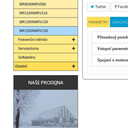
MR90/NMRV090
Twitter
Faceb
MR110/NMRV110
PARAMETRY
ZÁKAZNÍC
MR130/NMRV130
MR150/NMRV150
Převodový pomě
Frekvenční měniče
Servopohony
Vstupní paramet
Softstartéry
Spojení s motor
Ostatní
NAŠE PRODEJNA