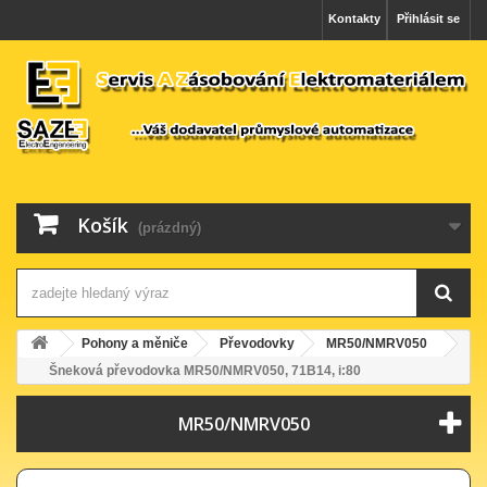
Kontakty
Přihlásit se
Košík
(prázdný)
Pohony a měniče
Převodovky
MR50/NMRV050
Šneková převodovka MR50/NMRV050, 71B14, i:80
MR50/NMRV050