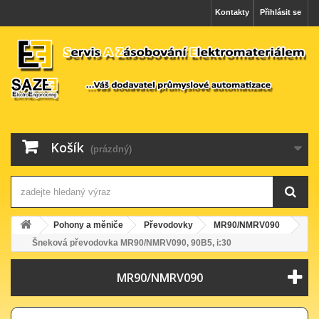
Kontakty
Přihlásit se
Košík
(prázdný)
Pohony a měniče
Převodovky
MR90/NMRV090
Šneková převodovka MR90/NMRV090, 90B5, i:30
MR90/NMRV090