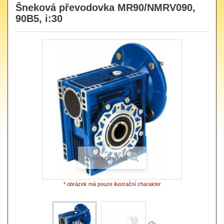
Šneková převodovka MR90/NMRV090,
90B5, i:30
Zobrazit větší
* obrázek má pouze ilustrační charakter