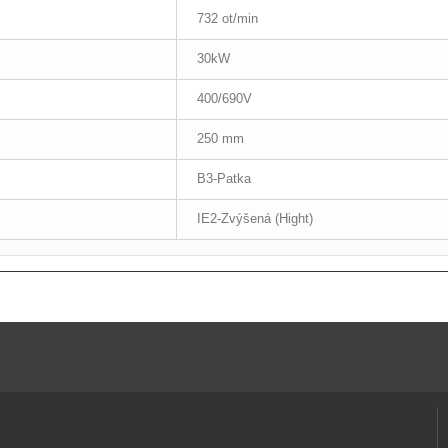
732 ot/min
30kW
400/690V
250 mm
B3-Patka
IE2-Zvýšená (Hight)