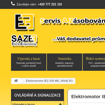
Zavolejte nám:
+420 777 221 110
Výprodej a bazar
Senzorika
Řídící systém
Doprodej posledních kusů
Indukční, kapacitní,
PLC, operátorské
z našich skladů
optoelektronické
programovateln
Elektromotor IE2 250 M8, 30kW, B3
OVLÁDÁNÍ A SIGNALIZACE
Elektromotor I
Výprodej a bazar