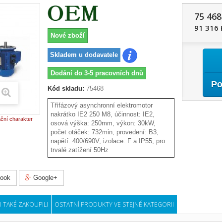
75 468
91 316 
Nové zboží
Skladem u dodavatele
Dodání do 3-5 pracovních dnů
Po
Kód skladu:
75468
Třífázový asynchronní elektromotor
nakrátko IE2 250 M8, účinnost: IE2,
ační charakter
osová výška: 250mm, výkon: 30kW,
počet otáček: 732min, provedení: B3,
napětí: 400/690V, izolace: F a IP55, pro
trvalé zatížení 50Hz
ook
Google+
I TAKÉ ZAKOUPILI
OSTATNÍ PRODUKTY VE STEJNÉ KATEGORII