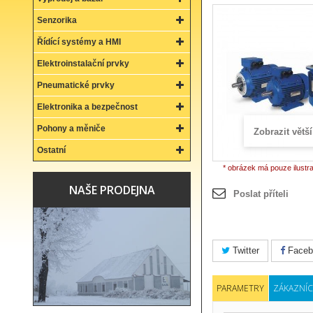
Senzorika
Řídící systémy a HMI
Elektroinstalační prvky
Pneumatické prvky
Elektronika a bezpečnost
Pohony a měniče
Zobrazit větší
Ostatní
* obrázek má pouze ilustr
NAŠE PRODEJNA
Poslat příteli
Twitter
Faceb
PARAMETRY
ZÁKAZNÍC