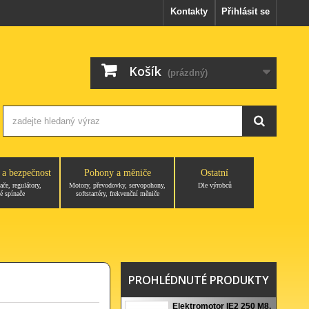
Kontakty
Přihlásit se
Košík
(prázdný)
 a bezpečnost
Pohony a měniče
Ostatní
ače, regulátory,
Motory, převodovky, servopohony,
Dle výrobců
é spínače
softstartéry, frekvenční měniče
PROHLÉDNUTÉ PRODUKTY
Elektromotor IE2 250 M8,