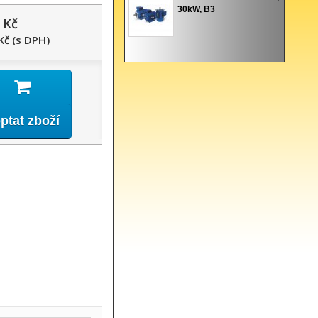
30kW, B3
 Kč
Kč (s DPH)
ptat zboží