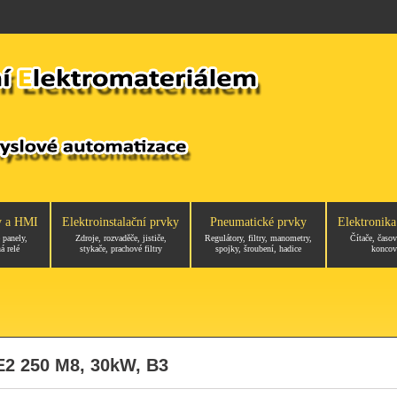
y a HMI
Elektroinstalační prvky
Pneumatické prvky
Elektronika
 panely,
Zdroje, rozvaděče, jističe,
Regulátory, filtry, manometry,
Čítače, časov
á relé
stykače, prachové filtry
spojky, šroubení, hadice
koncov
E2 250 M8, 30kW, B3