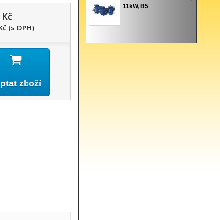
11kW, B5
 Kč
Kč (s DPH)
ptat zboží