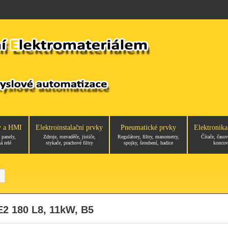
y a HMI
Elektroinstalační prvky
Pneumatické prvky
Elektronika
 panely,
Zdroje, rozvaděče, jističe,
Regulátory, filtry, manometry,
Čítače, časov
á relé
stykače, prachové filtry
spojky, šroubení, hadice
koncov
E2 180 L8, 11kW, B5