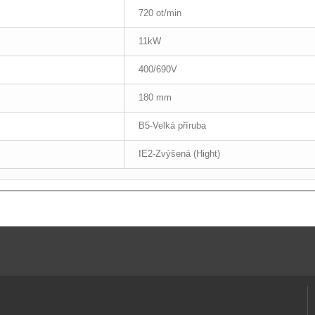
720 ot/min
11kW
400/690V
180 mm
B5-Velká příruba
IE2-Zvýšená (Hight)