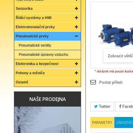
Senzorika
Řídící systémy a HMI
Elektroinstalační prvky
Pneumatické prvky
Pneumatické ventily
Pneumatické úpravny vzduchu
Zobrazit větší
Elektronika a bezpečnost
* obrázek má pouze ilustr
Pohony a měniče
Ostatní
Poslat příteli
NAŠE PRODEJNA
Twitter
Faceb
PARAMETRY
ZÁKAZNÍC