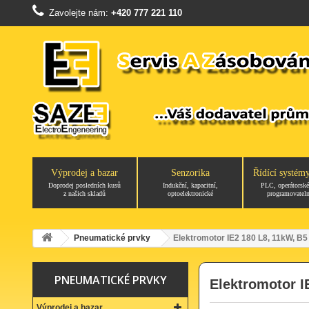
Zavolejte nám:
+420 777 221 110
Výprodej a bazar
Senzorika
Řídící systém
Doprodej posledních kusů
Indukční, kapacitní,
PLC, operátorské
z našich skladů
optoelektronické
programovateln
Pneumatické prvky
Elektromotor IE2 180 L8, 11kW, B5
PNEUMATICKÉ PRVKY
Elektromotor I
Výprodej a bazar