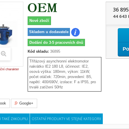
36 895
44 643 
Nové zboží
Skladem u dodavatele
Dodání do 3-5 pracovních dnů
Po
Kód skladu:
36895
Třífázový asynchronní elektromotor
nakrátko IE2 180 L8, účinnost: IE2,
ační charakter
osová výška: 180mm, výkon: 11kW,
počet otáček: 720min, provedení: B5,
napětí: 400/690V, izolace: F a IP55, pro
trvalé zatížení 50Hz
ook
Google+
I TAKÉ ZAKOUPILI
OSTATNÍ PRODUKTY VE STEJNÉ KATEGORII