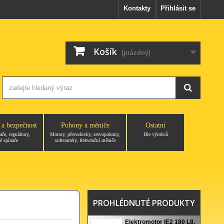
Kontakty
Přihlásit se
Košík
(prázdný)
 a bezpečnost
Pohony a měniče
Ostatní
ače, regulátory,
Motory, převodovky, servopohony,
Dle výrobců
é spínače
softstartéry, frekvenční měniče
PROHLÉDNUTÉ PRODUKTY
Elektromotor IE2 180 L8,