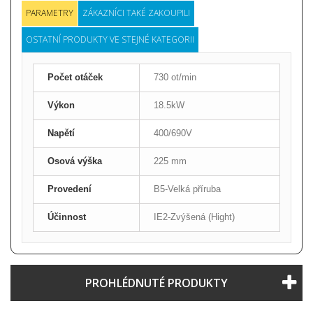
PARAMETRY
ZÁKAZNÍCI TAKÉ ZAKOUPILI
OSTATNÍ PRODUKTY VE STEJNÉ KATEGORII
Počet otáček
730 ot/min
Výkon
18.5kW
Napětí
400/690V
Osová výška
225 mm
Provedení
B5-Velká příruba
Účinnost
IE2-Zvýšená (Hight)
PROHLÉDNUTÉ PRODUKTY