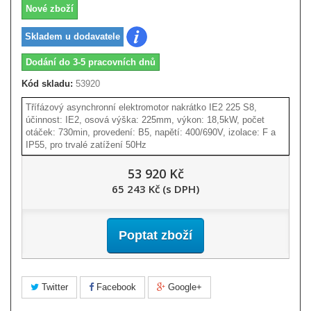
Nové zboží
Skladem u dodavatele
Dodání do 3-5 pracovních dnů
Kód skladu:
53920
Třífázový asynchronní elektromotor nakrátko IE2 225 S8,
účinnost: IE2, osová výška: 225mm, výkon: 18,5kW, počet
otáček: 730min, provedení: B5, napětí: 400/690V, izolace: F a
IP55, pro trvalé zatížení 50Hz
53 920 Kč
65 243 Kč (s DPH)
Poptat zboží
Twitter
Facebook
Google+