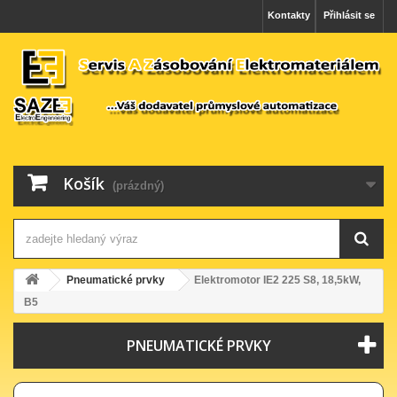
Kontakty
Přihlásit se
Košík
(prázdný)
Pneumatické prvky
Elektromotor IE2 225 S8, 18,5kW,
B5
PNEUMATICKÉ PRVKY