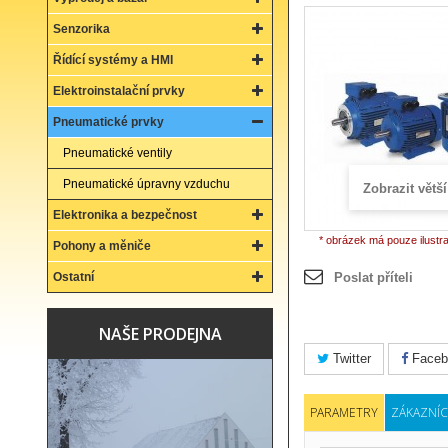
Senzorika
Řídící systémy a HMI
Elektroinstalační prvky
Pneumatické prvky
Pneumatické ventily
Pneumatické úpravny vzduchu
Zobrazit větší
Elektronika a bezpečnost
* obrázek má pouze ilustr
Pohony a měniče
Ostatní
Poslat příteli
NAŠE PRODEJNA
Twitter
Faceb
PARAMETRY
ZÁKAZNÍC