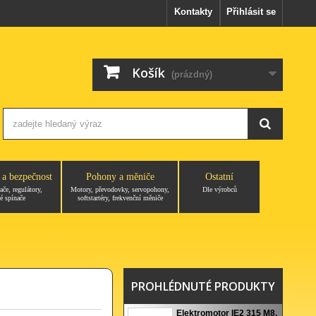
Kontakty
Přihlásit se
Košík
(prázdný)
 a bezpečnost
Pohony a měniče
Ostatní
ače, regulátory,
Motory, převodovky, servopohony,
Dle výrobců
é spínače
softstartéry, frekvenční měniče
PROHLÉDNUTÉ PRODUKTY
Elektromotor IE2 315 M8,