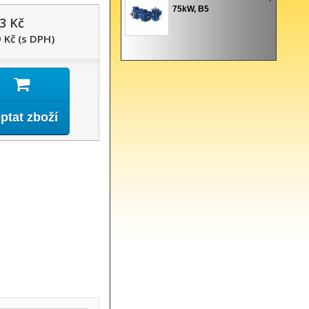
75kW, B5
3 Kč
 Kč (s DPH)
ptat zboží