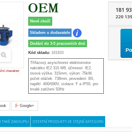
181 93
220 139
Nové zboží
Skladem u dodavatele
Dodání do 3-5 pracovních dnů
Po
Kód skladu:
181933
Třífázový asynchronní elektromotor
nakrátko IE2 315 M8, účinnost: IE2,
ační charakter
osová výška: 315mm, výkon: 75kW,
počet otáček: 738min, provedení: B5,
napětí: 400/690V, izolace: F a IP55, pro
trvalé zatížení 50Hz
ook
Google+
I TAKÉ ZAKOUPILI
OSTATNÍ PRODUKTY VE STEJNÉ KATEGORII