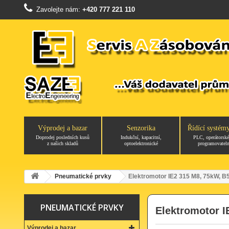
Zavolejte nám:
+420 777 221 110
Výprodej a bazar
Senzorika
Řídící systém
Doprodej posledních kusů
Indukční, kapacitní,
PLC, operátorské
z našich skladů
optoelektronické
programovateln
Pneumatické prvky
Elektromotor IE2 315 M8, 75kW, B
PNEUMATICKÉ PRVKY
Elektromotor I
Výprodej a bazar