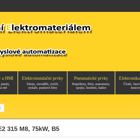
y a HMI
Elektroinstalační prvky
Pneumatické prvky
Elektronika
 panely,
Zdroje, rozvaděče, jističe,
Regulátory, filtry, manometry,
Čítače, časov
á relé
stykače, prachové filtry
spojky, šroubení, hadice
koncov
5
E2 315 M8, 75kW, B5