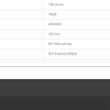
738 ot/min
75kW
400/690V
315 mm
B5-Velká příruba
IE2-Zvýšená (Hight)