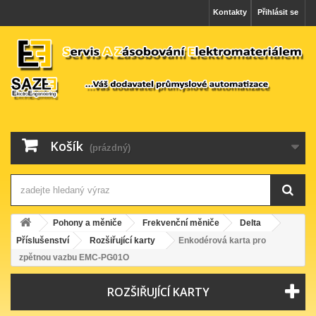
Kontakty
Přihlásit se
Košík
(prázdný)
Pohony a měniče
Frekvenční měniče
Delta
Příslušenství
Rozšiřující karty
Enkodérová karta pro
zpětnou vazbu EMC-PG01O
ROZŠIŘUJÍCÍ KARTY