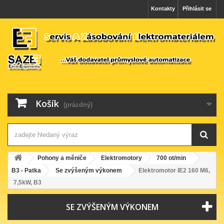
Kontakty
Přihlásit se
Košík
(prázdný)
Pohony a měniče
Elektromotory
700 ot/min
B3 - Patka
Se zvýšeným výkonem
Elektromotor IE2 160 M6,
7,5kW, B3
SE ZVÝŠENÝM VÝKONEM