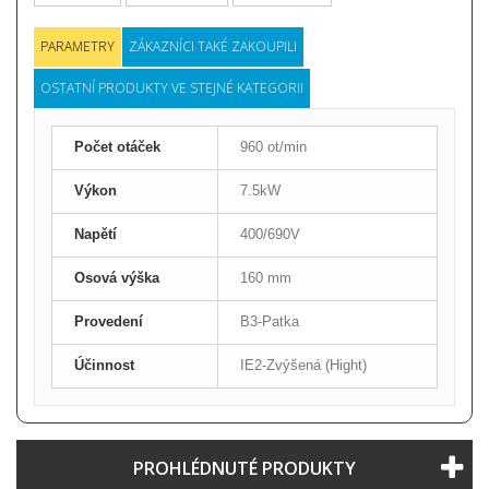
PARAMETRY
ZÁKAZNÍCI TAKÉ ZAKOUPILI
OSTATNÍ PRODUKTY VE STEJNÉ KATEGORII
Počet otáček
960 ot/min
Výkon
7.5kW
Napětí
400/690V
Osová výška
160 mm
Provedení
B3-Patka
Účinnost
IE2-Zvýšená (Hight)
PROHLÉDNUTÉ PRODUKTY