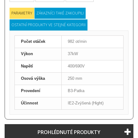
PARAMETRY
ZÁKAZNÍCI TAKÉ ZAKOUPILI
OSTATNÍ PRODUKTY VE STEJNÉ KATEGORII
Počet otáček
982 ot/min
Výkon
37kW
Napětí
400/690V
Osová výška
250 mm
Provedení
B3-Patka
Účinnost
IE2-Zvýšená (Hight)
PROHLÉDNUTÉ PRODUKTY