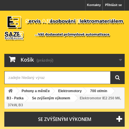
Kontakty
Přihlásit se
Košík
(prázdný)
Pohony a měniče
Elektromotory
700 ot/min
B3 - Patka
Se zvýšeným výkonem
Elektromotor IE2 250 M6,
37kW, B3
SE ZVÝŠENÝM VÝKONEM