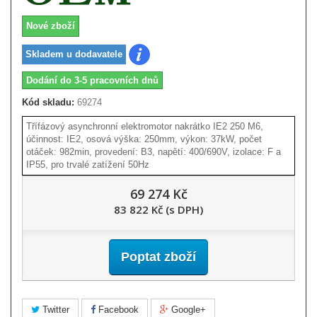
Nové zboží
Skladem u dodavatele
Dodání do 3-5 pracovních dnů
Kód skladu:
69274
Třífázový asynchronní elektromotor nakrátko IE2 250 M6,
účinnost: IE2, osová výška: 250mm, výkon: 37kW, počet
otáček: 982min, provedení: B3, napětí: 400/690V, izolace: F a
IP55, pro trvalé zatížení 50Hz
69 274 Kč
83 822 Kč (s DPH)
Poptat zboží
Twitter
Facebook
Google+