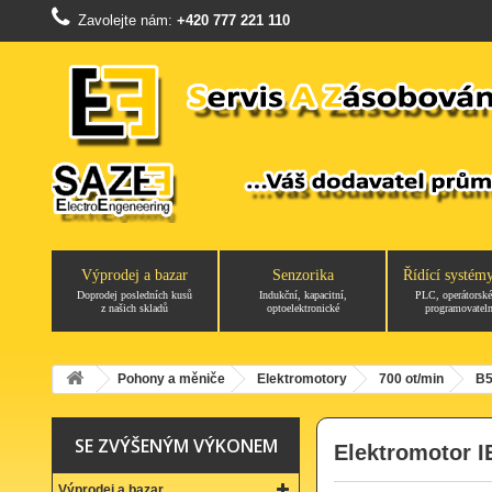
Zavolejte nám:
+420 777 221 110
Výprodej a bazar
Senzorika
Řídící systém
Doprodej posledních kusů
Indukční, kapacitní,
PLC, operátorské
z našich skladů
optoelektronické
programovateln
Pohony a měniče
Elektromotory
700 ot/min
B5
SE ZVÝŠENÝM VÝKONEM
Elektromotor I
Výprodej a bazar