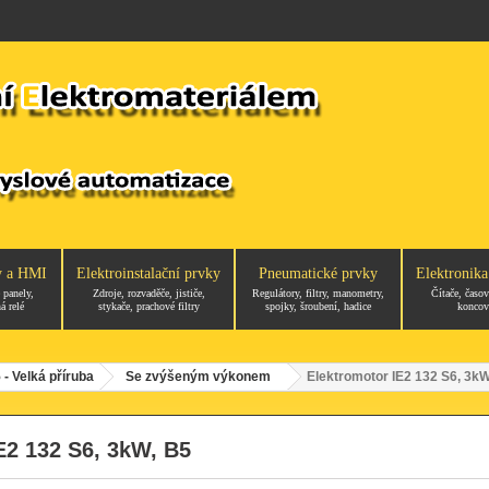
y a HMI
Elektroinstalační prvky
Pneumatické prvky
Elektronika
 panely,
Zdroje, rozvaděče, jističe,
Regulátory, filtry, manometry,
Čítače, časov
á relé
stykače, prachové filtry
spojky, šroubení, hadice
koncov
 - Velká příruba
Se zvýšeným výkonem
Elektromotor IE2 132 S6, 3kW
E2 132 S6, 3kW, B5