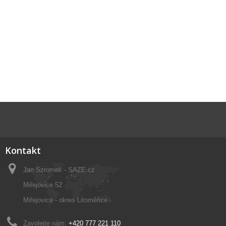
Kontakt
Jan Szromek - SAZE.cz
Miřejovice 52
Miřejovice - okres Litoměřice
Zavolejte nám:
+420 777 221 110