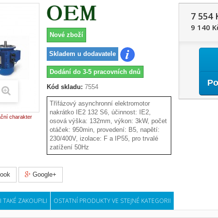
7 554 
9 140 K
Nové zboží
Skladem u dodavatele
Dodání do 3-5 pracovních dnů
Po
Kód skladu:
7554
Třífázový asynchronní elektromotor
nakrátko IE2 132 S6, účinnost: IE2,
ační charakter
osová výška: 132mm, výkon: 3kW, počet
otáček: 950min, provedení: B5, napětí:
230/400V, izolace: F a IP55, pro trvalé
zatížení 50Hz
ook
Google+
I TAKÉ ZAKOUPILI
OSTATNÍ PRODUKTY VE STEJNÉ KATEGORII