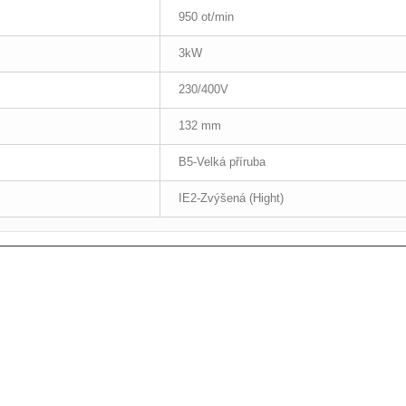
950 ot/min
3kW
230/400V
132 mm
B5-Velká příruba
IE2-Zvýšená (Hight)