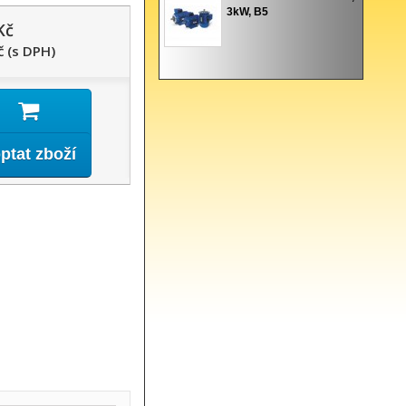
3kW, B5
Kč
č (s DPH)
ptat zboží