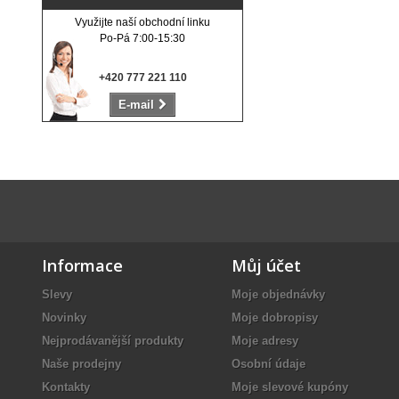
Využijte naší obchodní linku
Po-Pá 7:00-15:30
+420 777 221 110
E-mail
Informace
Můj účet
Slevy
Moje objednávky
Novinky
Moje dobropisy
Nejprodávanější produkty
Moje adresy
Naše prodejny
Osobní údaje
Kontakty
Moje slevové kupóny