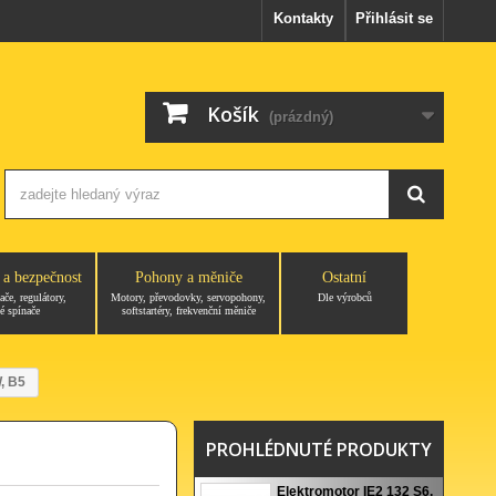
Kontakty
Přihlásit se
Košík
(prázdný)
 a bezpečnost
Pohony a měniče
Ostatní
ače, regulátory,
Motory, převodovky, servopohony,
Dle výrobců
é spínače
softstartéry, frekvenční měniče
, B5
PROHLÉDNUTÉ PRODUKTY
Elektromotor IE2 132 S6,