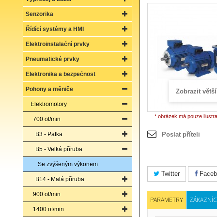
Senzorika
Řídící systémy a HMI
Elektroinstalační prvky
Pneumatické prvky
Elektronika a bezpečnost
Pohony a měniče
Zobrazit větší
Elektromotory
* obrázek má pouze ilustr
700 ot/min
B3 - Patka
Poslat příteli
B5 - Velká příruba
Se zvýšeným výkonem
Twitter
Faceb
B14 - Malá příruba
900 ot/min
PARAMETRY
ZÁKAZNÍC
1400 ot/min