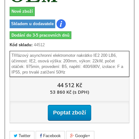
Nové zboží
Skladem u dodavatele
Dodání do 3-5 pracovních dnů
Kód skladu:
44512
Třífázový asynchronní elektromotor nakrátko IE2 200 LB6,
účinnost: IE2, osová výška: 200mm, výkon: 22kW, počet
otáček: 975min, provedení: B5, napětí: 400/690V, izolace: F a
IP55, pro trvalé zatížení 50Hz
44 512 Kč
53 860 Kč (s DPH)
Poptat zboží
Twitter
Facebook
Google+