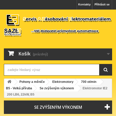
Kontakty
Přihlásit se
Košík
(prázdný)
Pohony a měniče
Elektromotory
700 ot/min
B5 - Velká příruba
Se zvýšeným výkonem
Elektromotor IE2
200 LB6, 22kW, B5
SE ZVÝŠENÝM VÝKONEM