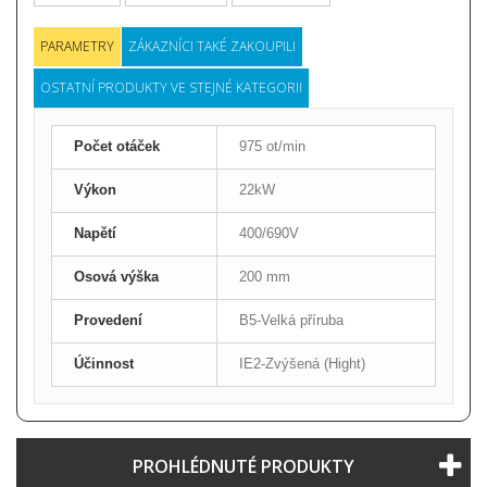
PARAMETRY
ZÁKAZNÍCI TAKÉ ZAKOUPILI
OSTATNÍ PRODUKTY VE STEJNÉ KATEGORII
Počet otáček
975 ot/min
Výkon
22kW
Napětí
400/690V
Osová výška
200 mm
Provedení
B5-Velká příruba
Účinnost
IE2-Zvýšená (Hight)
PROHLÉDNUTÉ PRODUKTY