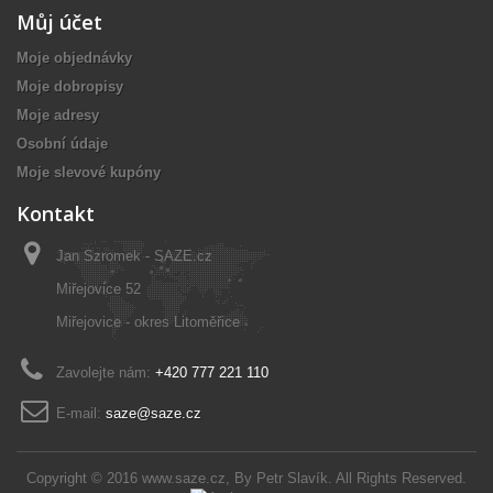
Můj účet
Moje objednávky
Moje dobropisy
Moje adresy
Osobní údaje
Moje slevové kupóny
Kontakt
Jan Szromek - SAZE.cz
Miřejovice 52
Miřejovice - okres Litoměřice
Zavolejte nám:
+420 777 221 110
E-mail:
saze@saze.cz
Copyright © 2016
www.saze.cz
, By
Petr Slavík
. All Rights Reserved.