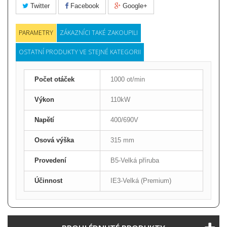
Twitter
Facebook
Google+
PARAMETRY
ZÁKAZNÍCI TAKÉ ZAKOUPILI
OSTATNÍ PRODUKTY VE STEJNÉ KATEGORII
Počet otáček
1000 ot/min
Výkon
110kW
Napětí
400/690V
Osová výška
315 mm
Provedení
B5-Velká příruba
Účinnost
IE3-Velká (Premium)