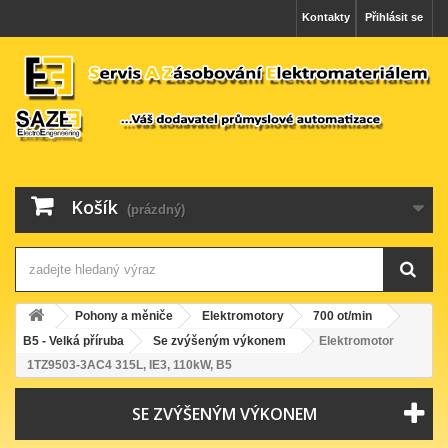
Kontakty
Přihlásit se
Košík
(prázdný)
Pohony a měniče
Elektromotory
700 ot/min
B5 - Velká příruba
Se zvýšeným výkonem
Elektromotor
1TZ9503-3AC4 315L, IE3, 110kW, B5
SE ZVÝŠENÝM VÝKONEM