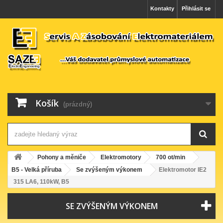
Kontakty
Přihlásit se
Košík
(prázdný)
Pohony a měniče
Elektromotory
700 ot/min
B5 - Velká příruba
Se zvýšeným výkonem
Elektromotor IE2
315 LA6, 110kW, B5
SE ZVÝŠENÝM VÝKONEM