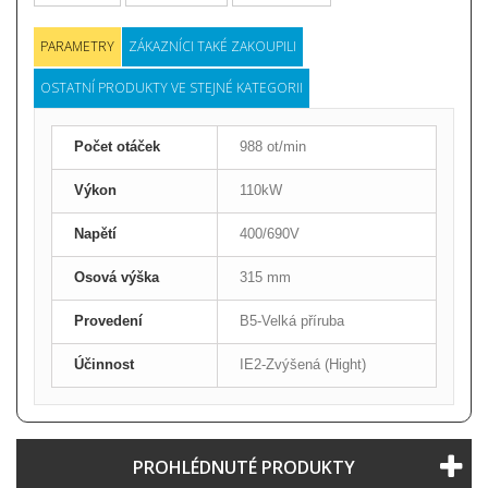
PARAMETRY
ZÁKAZNÍCI TAKÉ ZAKOUPILI
OSTATNÍ PRODUKTY VE STEJNÉ KATEGORII
Počet otáček
988 ot/min
Výkon
110kW
Napětí
400/690V
Osová výška
315 mm
Provedení
B5-Velká příruba
Účinnost
IE2-Zvýšená (Hight)
PROHLÉDNUTÉ PRODUKTY