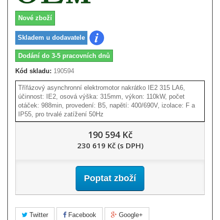
Nové zboží
Skladem u dodavatele
Dodání do 3-5 pracovních dnů
Kód skladu:
190594
Třífázový asynchronní elektromotor nakrátko IE2 315 LA6,
účinnost: IE2, osová výška: 315mm, výkon: 110kW, počet
otáček: 988min, provedení: B5, napětí: 400/690V, izolace: F a
IP55, pro trvalé zatížení 50Hz
190 594 Kč
230 619 Kč (s DPH)
Poptat zboží
Twitter
Facebook
Google+