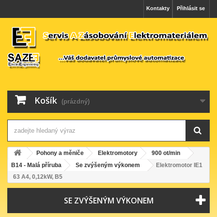
Kontakty
Přihlásit se
Košík
(prázdný)
Pohony a měniče
Elektromotory
900 ot/min
B14 - Malá příruba
Se zvýšeným výkonem
Elektromotor IE1
63 A4, 0,12kW, B5
SE ZVÝŠENÝM VÝKONEM