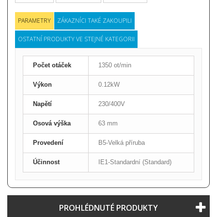
PARAMETRY
ZÁKAZNÍCI TAKÉ ZAKOUPILI
OSTATNÍ PRODUKTY VE STEJNÉ KATEGORII
Počet otáček
1350 ot/min
Výkon
0.12kW
Napětí
230/400V
Osová výška
63 mm
Provedení
B5-Velká příruba
Účinnost
IE1-Standardní (Standard)
PROHLÉDNUTÉ PRODUKTY