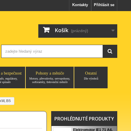
Kontakty
Přihlásit se
Košík
(prázdný)
 a bezpečnost
Pohony a měniče
Ostatní
ače, regulátory,
Motory, převodovky, servopohony,
Dle výrobců
é spínače
softstartéry, frekvenční měniče
7kW, B5
PROHLÉDNUTÉ PRODUKTY
Elektromotor IE1 71 A4,