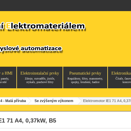
y a HMI
Elektroinstalační prvky
Pneumatické prvky
Elektronika
 panely,
Zdroje, rozvaděče, jističe,
Regulátory, filtry, manometry,
Čítače, časov
á relé
stykače, prachové filtry
spojky, šroubení, hadice
koncov
4 - Malá příruba
Se zvýšeným výkonem
Elektromotor IE1 71 A4, 0,3
E1 71 A4, 0,37kW, B5