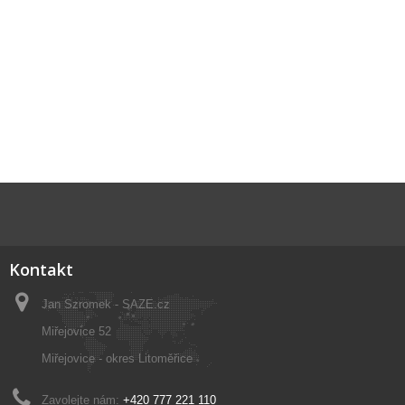
Kontakt
Jan Szromek - SAZE.cz
Miřejovice 52
Miřejovice - okres Litoměřice
Zavolejte nám:
+420 777 221 110