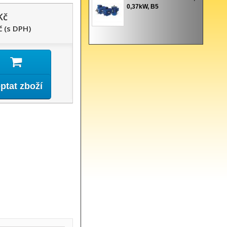
0,37kW, B5
Kč
č (s DPH)
ptat zboží