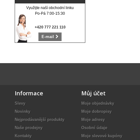
Využijte naší obchodní linku
Po-Pá 7:00-15:30
+420 777 221 110
E-mail
Informace
Můj účet
Slevy
Moje objednávky
Novinky
Moje dobropisy
Nejprodávanější produkty
Moje adresy
Naše prodejny
Osobní údaje
Kontakty
Moje slevové kupóny