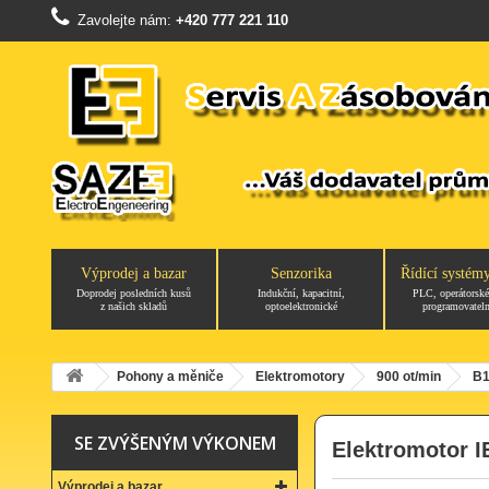
Zavolejte nám:
+420 777 221 110
Výprodej a bazar
Senzorika
Řídící systém
Doprodej posledních kusů
Indukční, kapacitní,
PLC, operátorské
z našich skladů
optoelektronické
programovateln
Pohony a měniče
Elektromotory
900 ot/min
B1
SE ZVÝŠENÝM VÝKONEM
Elektromotor I
Výprodej a bazar