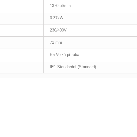
1370 ot/min
0.37kW
230/400V
71 mm
B5-Velká příruba
IE1-Standardní (Standard)