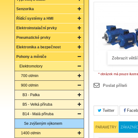
Senzorika
Řídící systémy a HMI
Elektroinstalační prvky
Pneumatické prvky
Elektronika a bezpečnost
Pohony a měniče
Zobrazit větší
Elektromotory
* obrázek má pouze ilustr
700 ot/min
900 ot/min
Poslat příteli
B3 - Patka
B5 - Velká příruba
Twitter
Faceb
B14 - Malá příruba
Se zvýšeným výkonem
PARAMETRY
ZÁKAZNÍC
1400 ot/min