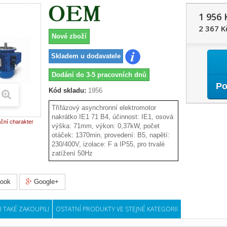
1 956 
2 367 K
Nové zboží
Skladem u dodavatele
Dodání do 3-5 pracovních dnů
Po
Kód skladu:
1956
Třífázový asynchronní elektromotor
nakrátko IE1 71 B4, účinnost: IE1, osová
ační charakter
výška: 71mm, výkon: 0,37kW, počet
otáček: 1370min, provedení: B5, napětí:
230/400V, izolace: F a IP55, pro trvalé
zatížení 50Hz
ook
Google+
I TAKÉ ZAKOUPILI
OSTATNÍ PRODUKTY VE STEJNÉ KATEGORII