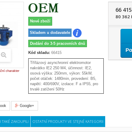
66 415
80 362 
Nové zboží
Skladem u dodavatele
Dodání do 3-5 pracovních dnů
Po
Kód skladu:
66415
Třífázový asynchronní elektromotor
nakrátko IE2 250 M4, účinnost: IE2,
ační charakter
osová výška: 250mm, výkon: 55kW,
počet otáček: 1480min, provedení: B5,
napětí: 400/690V, izolace: F a IP55, pro
trvalé zatížení 50Hz
ook
Google+
I TAKÉ ZAKOUPILI
OSTATNÍ PRODUKTY VE STEJNÉ KATEGORII