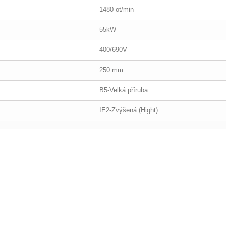
1480 ot/min
55kW
400/690V
250 mm
B5-Velká příruba
IE2-Zvýšená (Hight)