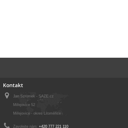
Kontakt
Jan Szromek - SAZE.cz
Miřejovice 52
Miřejovice - okres Litoměřice
Zavolejte nám:
+420 777 221 110