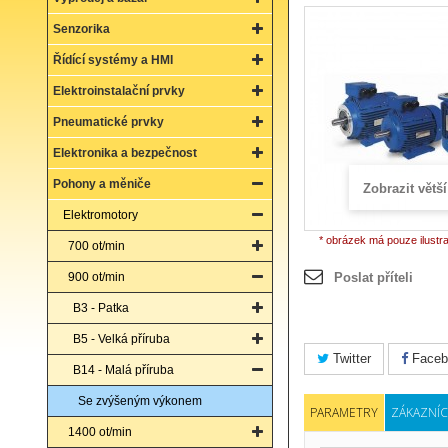
Senzorika
Řídící systémy a HMI
Elektroinstalační prvky
Pneumatické prvky
Elektronika a bezpečnost
Pohony a měniče
Zobrazit větší
Elektromotory
* obrázek má pouze ilustr
700 ot/min
900 ot/min
Poslat příteli
B3 - Patka
B5 - Velká příruba
Twitter
Faceb
B14 - Malá příruba
Se zvýšeným výkonem
PARAMETRY
ZÁKAZNÍC
1400 ot/min