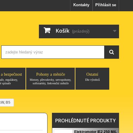
Kontakty
Přihlásit se
Košík
(prázdný)
 a bezpečnost
Pohony a měniče
Ostatní
ače, regulátory,
Motory, převodovky, servopohony,
Dle výrobců
é spínače
softstartéry, frekvenční měniče
kW, B5
PROHLÉDNUTÉ PRODUKTY
Elektromotor IE2 250 M4,