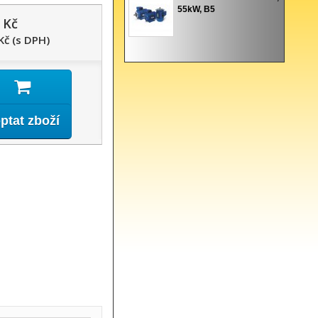
55kW, B5
 Kč
Kč (s DPH)
ptat zboží