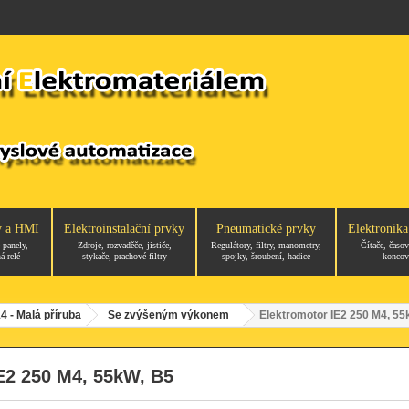
y a HMI
Elektroinstalační prvky
Pneumatické prvky
Elektronika
 panely,
Zdroje, rozvaděče, jističe,
Regulátory, filtry, manometry,
Čítače, časov
á relé
stykače, prachové filtry
spojky, šroubení, hadice
koncov
4 - Malá příruba
Se zvýšeným výkonem
Elektromotor IE2 250 M4, 55
E2 250 M4, 55kW, B5