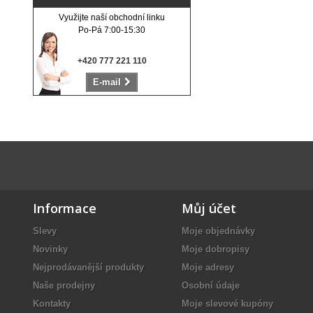
Využijte naší obchodní linku
Po-Pá 7:00-15:30
+420 777 221 110
E-mail
Informace
Můj účet
Slevy
Moje objednávky
Novinky
Moje dobropisy
Nejprodávanější produkty
Moje adresy
Naše prodejny
Osobní údaje
Kontakty
Moje slevové kupóny