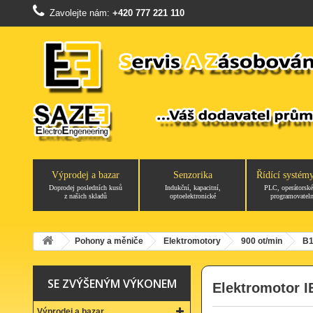
Zavolejte nám:
+420 777 221 110
Výprodej a bazar
Senzorika
Řídící systém
Doprodej posledních kusů
Indukční, kapacitní,
PLC, operátorské
z našich skladů
optoelektronické
programovateln
Pohony a měniče
Elektromotory
900 ot/min
B1
SE ZVÝŠENÝM VÝKONEM
Elektromotor I
Výprodej a bazar