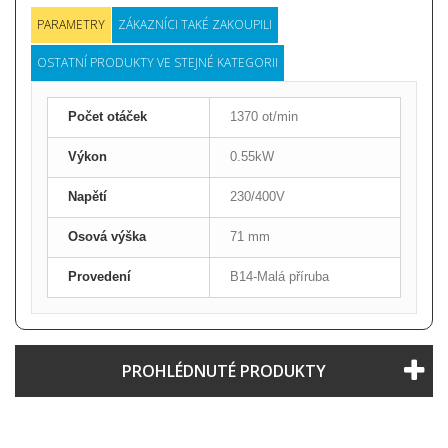
PARAMETRY
ZÁKAZNÍCI TAKÉ ZAKOUPILI
OSTATNÍ PRODUKTY VE STEJNÉ KATEGORII
Počet otáček
1370 ot/min
Výkon
0.55kW
Napětí
230/400V
Osová výška
71 mm
Provedení
B14-Malá příruba
PROHLÉDNUTÉ PRODUKTY