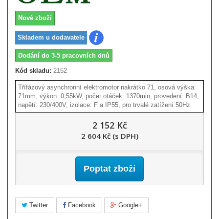
Nové zboží
Skladem u dodavatele
Dodání do 3-5 pracovních dnů
Kód skladu:
2152
Třífázový asynchronní elektromotor nakrátko 71, osová výška:
71mm, výkon: 0,55kW, počet otáček: 1370min, provedení: B14,
napětí: 230/400V, izolace: F a IP55, pro trvalé zatížení 50Hz
2 152 Kč
2 604 Kč (s DPH)
Poptat zboží
Twitter
Facebook
Google+