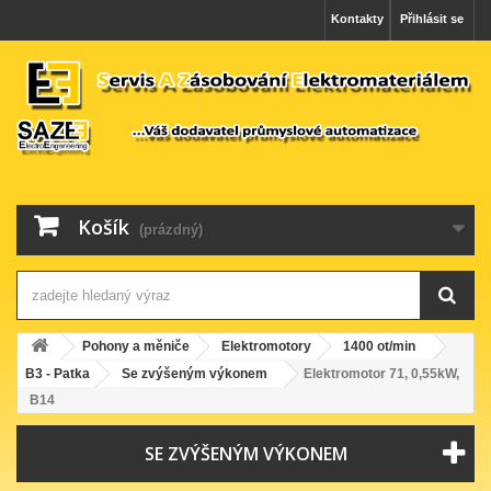
Kontakty
Přihlásit se
Košík
(prázdný)
Pohony a měniče
Elektromotory
1400 ot/min
B3 - Patka
Se zvýšeným výkonem
Elektromotor 71, 0,55kW,
B14
SE ZVÝŠENÝM VÝKONEM