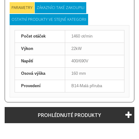
PARAMETRY
ZÁKAZNÍCI TAKÉ ZAKOUPILI
OSTATNÍ PRODUKTY VE STEJNÉ KATEGORII
Počet otáček
1460 ot/min
Výkon
22kW
Napětí
400/690V
Osová výška
160 mm
Provedení
B14-Malá příruba
PROHLÉDNUTÉ PRODUKTY