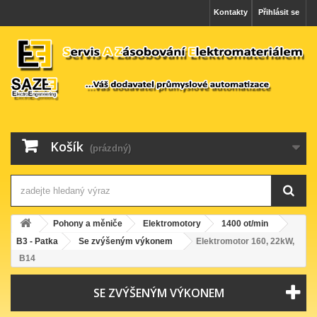
Kontakty
Přihlásit se
Košík
(prázdný)
Pohony a měniče
Elektromotory
1400 ot/min
B3 - Patka
Se zvýšeným výkonem
Elektromotor 160, 22kW,
B14
SE ZVÝŠENÝM VÝKONEM