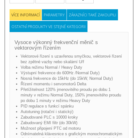
VÍCE INFORMACÍ
PARAMETRY
ZÁKAZNÍCI TAKÉ ZAKOUPILI
OSTATNÍ PRODUKTY VE STEJNÉ KATEGORII
Vysoce výkonný frekvenční měnič s
vektorovým řízením
Vektorové řízení s uzavřenou smyčkou, vektorové řízení
bez zpětné vazby nebo skalární U/f
Volba režimu Normal / Heavy Duty
Výstupní frekvence do 600Hz /Normal Duty)
Nosná frekvence do 15kHz (do 15kW, Normal Duty)
Řízení momentu i servomotorů Delta
Přetížitelnost 120% jmenovitého proudu po dobu 1
minuty v režimu Normal Duty, 150% jmenovitého proudu
po dobu 1 minuty v režimu Heavy Duty
PID regulace s funkcí spánku
Autotuning (rotační i statický)
Zabudované PLC s 10000 kroky
Zabudovaný EMI filtr (do 30kW)
Možnost připojení PTC od motoru
Odnímatelná klávesnice s grafickým monochromatickým