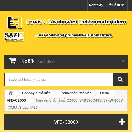
Kontakty
Přihlásit se
Košík
(prázdný)
Pohony a měniče
Frekvenční měniče
Delta
VFD-C2000
Frekvenční měnič C2000, VFD370C43S, 37kW, 460V,
73,9A, 3fáze, IP20
VFD-C2000