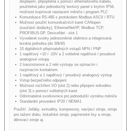
displejem, připojitelná s pomocí ethernetového kabelu,
použitelná jako jednoduchý textový panel s krytím IP56,
možnost kopírovat nastavení měniče i program PLC
Komunikace RS-485 s protokolem Modbus ASCII / RTU
Možnost použití komunikačních karet CANopen
(součástí dodávky), EthernetNet/IP, Modbus TCP,
PROFIBUS-DP, DeviceNet - slot 1
Vyvedené svorky jednosměrné sběrnice a integrovaná
brzdná jednotka (do 30kW)
10 digitálních přepínatelných vstupů NPN / PNP
1 napěťový +10 / -10V a 2 volitelné napěťové / proudové
analogové vstupy
2 tranzistorové a 2 relé výstupy se spínacím i
rozpínacím kontaktem
1 napěťový a 1 napěťový / proudový analogový výstup
Vstup bezpečného odpojení
Možnost rozšíření I/O (slot 2) nebo připojení enkodéru
(slot 3) s pomocí volitelných karet
Odnímatelná svorkovnice pro jednodušší výměnu měniče
Standardní provedení IP20 / NEMA1
Použití: Jeřáby, extrudéry, kompresory, navíjecí stroje, stroje
pro tažení drátu, tiskařské stroje, papírenské lisy a stroje,
děrovací stroje aj.