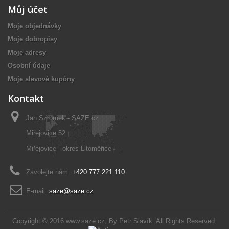
Můj účet
Moje objednávky
Moje dobropisy
Moje adresy
Osobní údaje
Moje slevové kupóny
Kontakt
Jan Szromek - SAZE.cz
Miřejovice 52
Miřejovice - okres Litoměřice
Zavolejte nám:
+420 777 221 110
E-mail:
saze@saze.cz
Copyright © 2016
www.saze.cz
, By
Petr Slavík
. All Rights Reserved.