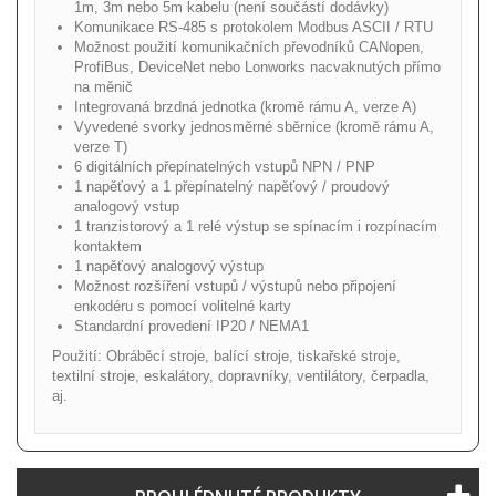
1m, 3m nebo 5m kabelu (není součástí dodávky)
Komunikace RS-485 s protokolem Modbus ASCII / RTU
Možnost použití komunikačních převodníků CANopen,
ProfiBus, DeviceNet nebo Lonworks nacvaknutých přímo
na měnič
Integrovaná brzdná jednotka (kromě rámu A, verze A)
Vyvedené svorky jednosměrné sběrnice (kromě rámu A,
verze T)
6 digitálních přepínatelných vstupů NPN / PNP
1 napěťový a 1 přepínatelný napěťový / proudový
analogový vstup
1 tranzistorový a 1 relé výstup se spínacím i rozpínacím
kontaktem
1 napěťový analogový výstup
Možnost rozšíření vstupů / výstupů nebo připojení
enkodéru s pomocí volitelné karty
Standardní provedení IP20 / NEMA1
Použití: Obráběcí stroje, balící stroje, tiskařské stroje,
textilní stroje, eskalátory, dopravníky, ventilátory, čerpadla,
aj.