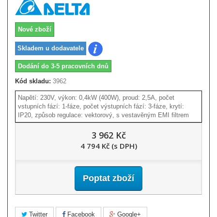
Nové zboží
Skladem u dodavatele
Dodání do 3-5 pracovních dnů
Kód skladu:
3962
Napětí: 230V, výkon: 0,4kW (400W), proud: 2,5A, počet
vstupních fází: 1-fáze, počet výstupních fází: 3-fáze, krytí:
IP20, způsob regulace: vektorový, s vestavěným EMI filtrem
3 962 Kč
4 794 Kč (s DPH)
Poptat zboží
Twitter
Facebook
Google+