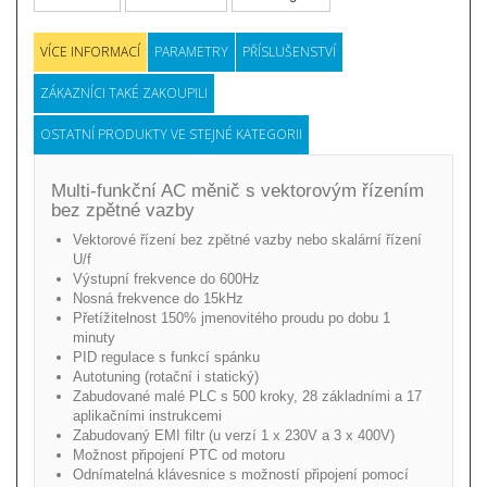
VÍCE INFORMACÍ
PARAMETRY
PŘÍSLUŠENSTVÍ
ZÁKAZNÍCI TAKÉ ZAKOUPILI
OSTATNÍ PRODUKTY VE STEJNÉ KATEGORII
Multi-funkční AC měnič s vektorovým řízením
bez zpětné vazby
Vektorové řízení bez zpětné vazby nebo skalární řízení
U/f
Výstupní frekvence do 600Hz
Nosná frekvence do 15kHz
Přetížitelnost 150% jmenovitého proudu po dobu 1
minuty
PID regulace s funkcí spánku
Autotuning (rotační i statický)
Zabudované malé PLC s 500 kroky, 28 základními a 17
aplikačními instrukcemi
Zabudovaný EMI filtr (u verzí 1 x 230V a 3 x 400V)
Možnost připojení PTC od motoru
Odnímatelná klávesnice s možností připojení pomocí