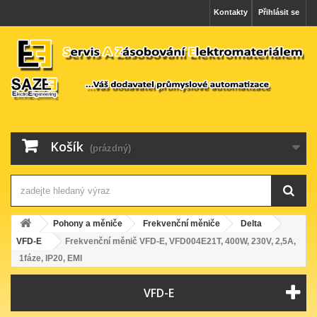
Kontakty
Přihlásit se
Košík
(prázdný)
Pohony a měniče
Frekvenční měniče
Delta
VFD-E
Frekvenční měnič VFD-E, VFD004E21T, 400W, 230V, 2,5A,
1fáze, IP20, EMI
VFD-E